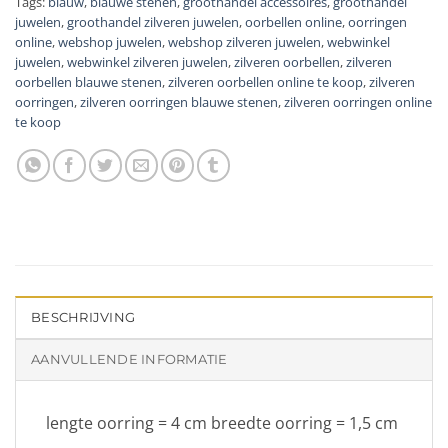
Tags:
blauw
,
blauwe stenen
,
groothandel accessoires
,
groothandel
juwelen
,
groothandel zilveren juwelen
,
oorbellen online
,
oorringen
online
,
webshop juwelen
,
webshop zilveren juwelen
,
webwinkel
juwelen
,
webwinkel zilveren juwelen
,
zilveren oorbellen
,
zilveren
oorbellen blauwe stenen
,
zilveren oorbellen online te koop
,
zilveren
oorringen
,
zilveren oorringen blauwe stenen
,
zilveren oorringen online
te koop
BESCHRIJVING
AANVULLENDE INFORMATIE
lengte oorring = 4 cm breedte oorring = 1,5 cm