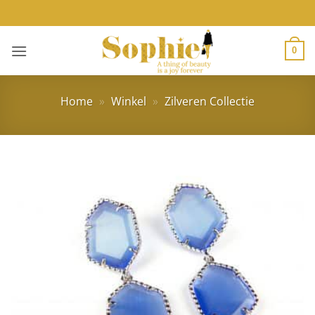
Ga
naar
inhoud
0
Home
»
Winkel
»
Zilveren Collectie