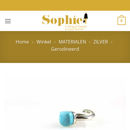
Ga
naar
inhoud
0
Home
»
Winkel
»
MATERIALEN
»
ZILVER
»
Gerodineerd