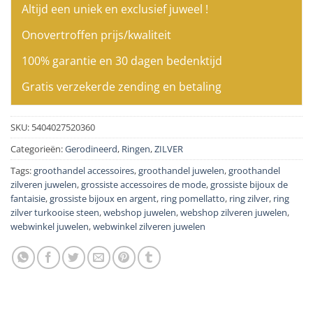
Altijd een uniek en exclusief juweel !
Onovertroffen prijs/kwaliteit
100% garantie en 30 dagen bedenktijd
Gratis verzekerde zending en betaling
SKU:
5404027520360
Categorieën:
Gerodineerd
,
Ringen
,
ZILVER
Tags:
groothandel accessoires
,
groothandel juwelen
,
groothandel
zilveren juwelen
,
grossiste accessoires de mode
,
grossiste bijoux de
fantaisie
,
grossiste bijoux en argent
,
ring pomellatto
,
ring zilver
,
ring
zilver turkooise steen
,
webshop juwelen
,
webshop zilveren juwelen
,
webwinkel juwelen
,
webwinkel zilveren juwelen