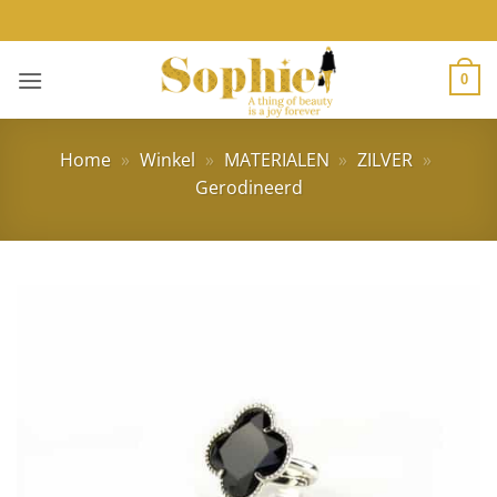
Ga
naar
inhoud
0
Home
»
Winkel
»
MATERIALEN
»
ZILVER
»
Gerodineerd