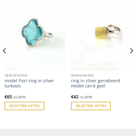
GERODINEERD
GERODINEERD
model Fiori ring in zilver
ring in zilver gerodieerd
turkoois
model carré geel
€
65
€
42
inc.BTW
inc.BTW
SELECTEER OPTIES
SELECTEER OPTIES