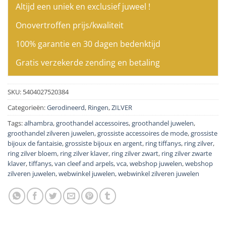
Altijd een uniek en exclusief juweel !
Onovertroffen prijs/kwaliteit
100% garantie en 30 dagen bedenktijd
Gratis verzekerde zending en betaling
SKU:
5404027520384
Categorieën:
Gerodineerd
,
Ringen
,
ZILVER
Tags:
alhambra
,
groothandel accessoires
,
groothandel juwelen
,
groothandel zilveren juwelen
,
grossiste accessoires de mode
,
grossiste
bijoux de fantaisie
,
grossiste bijoux en argent
,
ring tiffanys
,
ring zilver
,
ring zilver bloem
,
ring zilver klaver
,
ring zilver zwart
,
ring zilver zwarte
klaver
,
tiffanys
,
van cleef and arpels
,
vca
,
webshop juwelen
,
webshop
zilveren juwelen
,
webwinkel juwelen
,
webwinkel zilveren juwelen