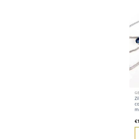
G
Zi
c
m
€