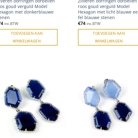
lveren oorringen oorbellen
Zilveren oorringen oorbellen
oos goud verguld Model
roos goud verguld Model
exagon met donkerblauwe
Hexagon met licht blauwe e
tenen
fel blauwe stenen
74
€
74
inc.BTW
inc.BTW
TOEVOEGEN AAN
TOEVOEGEN AAN
WINKELWAGEN
WINKELWAGEN