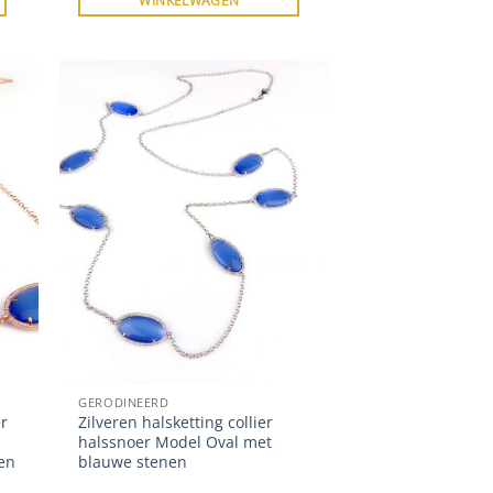
WINKELWAGEN
GERODINEERD
r
Zilveren halsketting collier
halssnoer Model Oval met
en
blauwe stenen