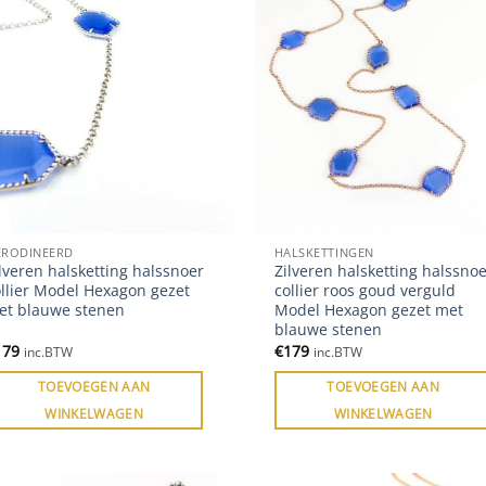
ERODINEERD
HALSKETTINGEN
lveren halsketting halssnoer
Zilveren halsketting halssnoe
ollier Model Hexagon gezet
collier roos goud verguld
et blauwe stenen
Model Hexagon gezet met
blauwe stenen
179
€
179
inc.BTW
inc.BTW
TOEVOEGEN AAN
TOEVOEGEN AAN
WINKELWAGEN
WINKELWAGEN