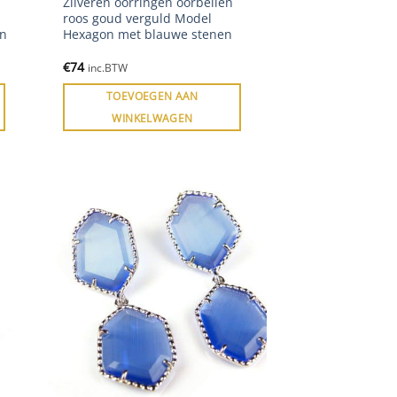
Zilveren oorringen oorbellen
roos goud verguld Model
en
Hexagon met blauwe stenen
€
74
inc.BTW
TOEVOEGEN AAN
WINKELWAGEN