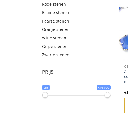
Rode stenen
Bruine stenen
Paarse stenen
Oranje stenen
Witte stenen
Grijze stenen
Zwarte stenen
G
Zi
PRIJS
c
m
€58
€16 000
€