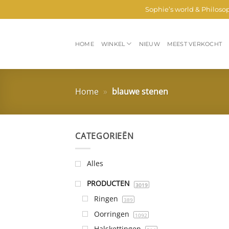
Ga
Sophie’s world & Philoso
naar
inhoud
HOME
WINKEL
NIEUW
MEEST VERKOCHT
Home
»
blauwe stenen
CATEGORIEËN
Alles
PRODUCTEN
3019
Ringen
389
Oorringen
1092
Halskettingen