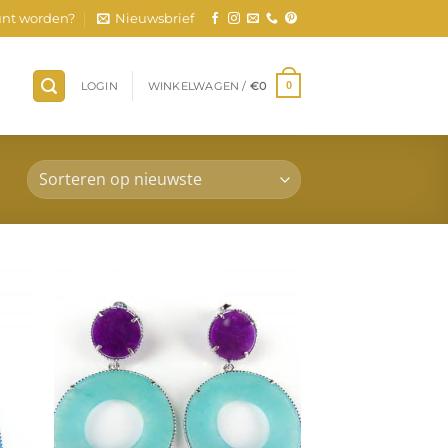
nt worden?
Nieuwsbrief
LOGIN
WINKELWAGEN /
€
0
0