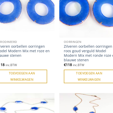
ERODINEERD
OORRINGEN
lveren oorbellen oorringen
Zilveren oorbellen oorringen
odel Modern Mix met roze en
roos goud verguld Model
lauwe stenen
Modern Mix met ronde roze 
blauwe stenen
118
€
118
inc.BTW
inc.BTW
TOEVOEGEN AAN
TOEVOEGEN AAN
WINKELWAGEN
WINKELWAGEN