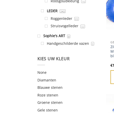
Roosgoudkleurig
16
LEDER
242
Roggenleder
89
Struisvogelleder
32
Sophie's ART
0
G
Handgeschilderde vazen
0
Zi
M
b
KIES UW KLEUR
€
None
Diamanten
Blauwe stenen
Roze stenen
Groene stenen
Gele stenen