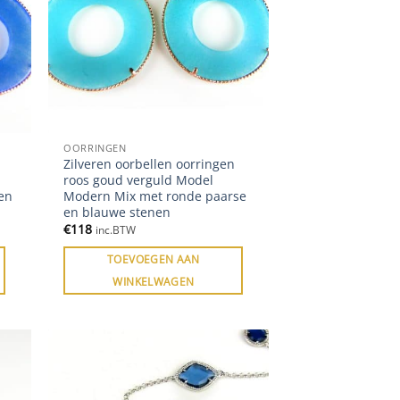
OORRINGEN
Zilveren oorbellen oorringen
roos goud verguld Model
en
Modern Mix met ronde paarse
en blauwe stenen
€
118
inc.BTW
TOEVOEGEN AAN
WINKELWAGEN