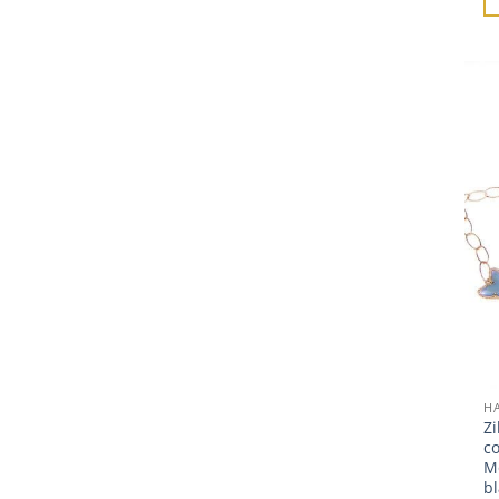
H
Zi
co
Mo
b