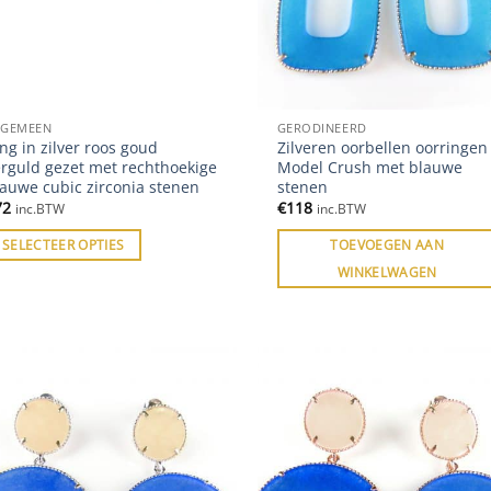
LGEMEEN
GERODINEERD
ng in zilver roos goud
Zilveren oorbellen oorringen
erguld gezet met rechthoekige
Model Crush met blauwe
lauwe cubic zirconia stenen
stenen
72
€
118
inc.BTW
inc.BTW
SELECTEER OPTIES
TOEVOEGEN AAN
WINKELWAGEN