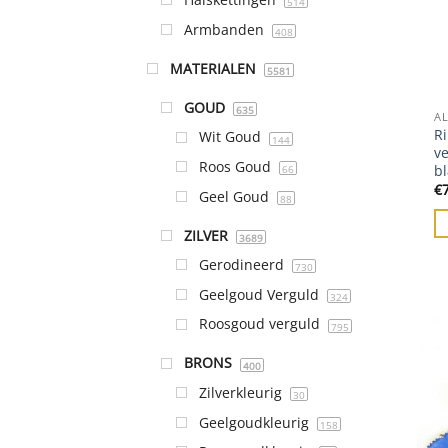
514
Armbanden
408
MATERIALEN
5581
GOUD
635
A
Ri
Wit Goud
144
v
Roos Goud
b
66
€
Geel Goud
88
ZILVER
3689
Gerodineerd
730
Geelgoud Verguld
324
Roosgoud verguld
795
BRONS
400
Zilverkleurig
30
Geelgoudkleurig
158