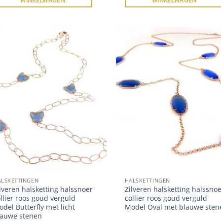
WINKELWAGEN
WINKELWAGEN
ALSKETTINGEN
HALSKETTINGEN
lveren halsketting halssnoer
Zilveren halsketting halssnoe
llier roos goud verguld
collier roos goud verguld
del Butterfly met licht
Model Oval met blauwe sten
lauwe stenen