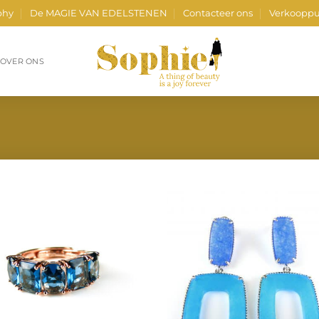
phy
De MAGIE VAN EDELSTENEN
Contacteer ons
Verkooppu
OVER ONS