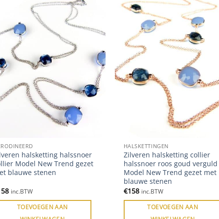
ERODINEERD
HALSKETTINGEN
lveren halsketting halssnoer
Zilveren halsketting collier
ollier Model New Trend gezet
halssnoer roos goud verguld
et blauwe stenen
Model New Trend gezet met
blauwe stenen
158
€
158
inc.BTW
inc.BTW
TOEVOEGEN AAN
TOEVOEGEN AAN