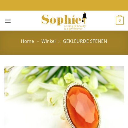
Ga
naar
inhoud
0
Home
»
Winkel
»
GEKLEURDE STENEN