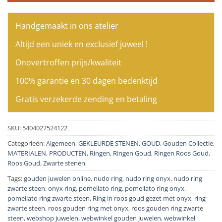
Handgemaakt in ons atelier
Altijd een uniek en exclusief juweel !
Onovertroffen prijs/kwaliteit
100% garantie en 30 dagen bedenktijd
Gratis verzekerde zending en betaling
SKU:
5404027524122
Categorieën:
Algemeen
,
GEKLEURDE STENEN
,
GOUD
,
Gouden Collectie
,
MATERIALEN
,
PRODUCTEN
,
Ringen
,
Ringen Goud
,
Ringen Roos Goud
,
Roos Goud
,
Zwarte stenen
Tags:
gouden juwelen online
,
nudo ring
,
nudo ring onyx
,
nudo ring
zwarte steen
,
onyx ring
,
pomellato ring
,
pomellato ring onyx
,
pomellato ring zwarte steen
,
Ring in roos goud gezet met onyx
,
ring
zwarte steen
,
roos gouden ring met onyx
,
roos gouden ring zwarte
steen
,
webshop juwelen
,
webwinkel gouden juwelen
,
webwinkel