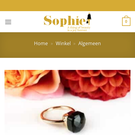
Ga
naar
inhoud
0
Home
»
Winkel
»
Algemeen