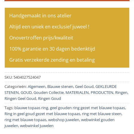
Handgemaakt in ons atelier
Altijd een uniek en exclusief juweel !
Onovertroffen prijs/kwaliteit
100% garantie en 30 dagen bedenktijd
Gratis verzekerde zending en betaling
SKU:
5404027524047
Categorieën:
Algemeen
,
Blauwe stenen
,
Geel Goud
,
GEKLEURDE
STENEN
,
GOUD
,
Gouden Collectie
,
MATERIALEN
,
PRODUCTEN
,
Ringen
,
Ringen Geel Goud
,
Ringen Goud
Tags:
blauwe topaas ring
,
geel gouden ring gezet met blauwe topaas
,
Ring in geel goud gezet met blauwe topaas
,
ring met blauwe steen
,
ring met blauwe topaas
,
webshop juwelen
,
webwinkel gouden
juwelen
,
webwinkel juwelen