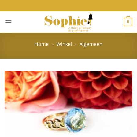
Ga
naar
inhoud
0
Home
»
Winkel
»
Algemeen