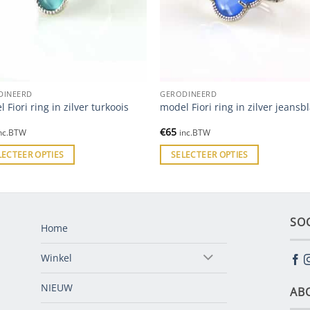
DINEERD
GERODINEERD
 Fiori ring in zilver turkoois
model Fiori ring in zilver jeans
€
65
nc.BTW
inc.BTW
LECTEER OPTIES
SELECTEER OPTIES
SO
Home
Winkel
NIEUW
AB