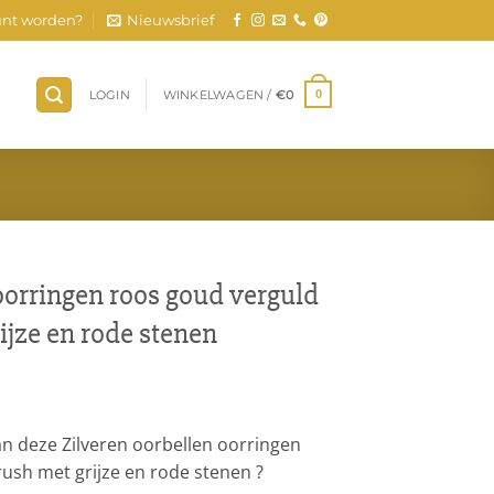
nt worden?
Nieuwsbrief
LOGIN
WINKELWAGEN /
€
0
0
oorringen roos goud verguld
jze en rode stenen
van deze Zilveren oorbellen oorringen
ush met grijze en rode stenen ?