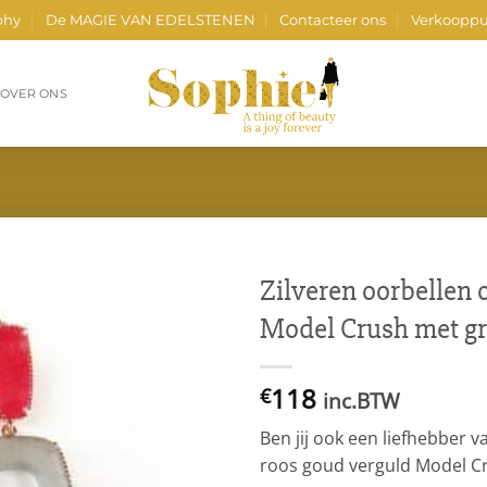
phy
De MAGIE VAN EDELSTENEN
Contacteer ons
Verkooppu
OVER ONS
Zilveren oorbellen 
Model Crush met gri
118
€
inc.BTW
Ben jij ook een liefhebber 
roos goud verguld Model Cr