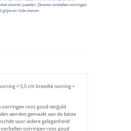
kel zilveren juwelen
,
Zilveren oorbellen oorringen
 grijze en rode stenen
oorring = 5,5 cm breedte oorring =
en oorringen roos goud verguld
raden worden gemaakt van de beste
geschikt voor iedere gelegenheid!
n oorbellen oorringen roos goud