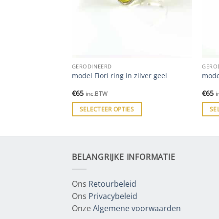
GERODINEERD
GERO
rodieerd model
model Fiori ring in zilver geel
model
€
65
€
65
inc.BTW
i
ES
SELECTEER OPTIES
SE
BELANGRIJKE INFORMATIE
Ons
Retourbeleid
Ons
Privacybeleid
Onze
Algemene voorwaarden