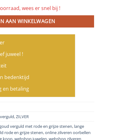
oorraad, wees er snel bij !
N AAN WINKELWAGEN
er
ef juweel !
eit
n bedenktijd
g en betaling
verguld
,
ZILVER
 goud verguld met rode en grijze stenen
,
lange
ld rode en grijze stenen
,
online zilveren oorbellen
te koop
,
webshop juwelen
,
webshop zilveren