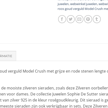
juwelen
,
webwinkel juwelen
,
webwin
roos goud verguld Model Crush met
RMATIE
goud verguld Model Crush met grijze en rode stenen lengte 
e de mooiste zilveren sieraden, zoals deze Zilveren oorbell
nen voor dames. De collectie Juwelen Sophie De Sutter sie
t van zilver 925 in de kleur roségoudkleurig. Dit sieraad is 
eeste sieraden zijn ook verkrijgbaar in sets. Deze Zilvere