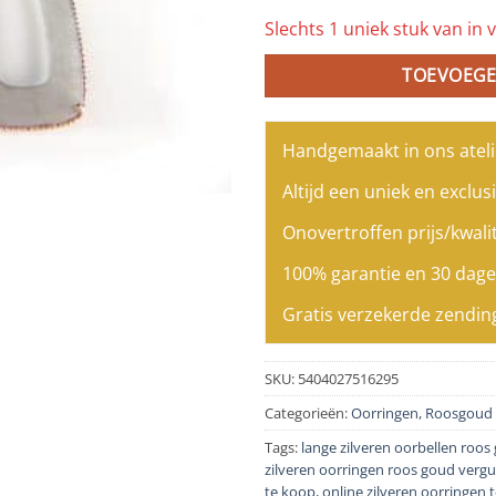
Slechts 1 uniek stuk van in v
TOEVOEGE
Handgemaakt in ons ateli
Altijd een uniek en exclusi
Onovertroffen prijs/kwalit
100% garantie en 30 dage
Gratis verzekerde zendin
SKU:
5404027516295
Categorieën:
Oorringen
,
Roosgoud 
Tags:
lange zilveren oorbellen roos
zilveren oorringen roos goud vergu
te koop
,
online zilveren oorringen 