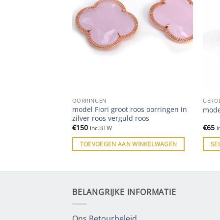
OORRINGEN
GERO
model Fiori groot roos oorringen in
n zilver paars
model
zilver roos verguld roos
€
150
€
65
inc.BTW
i
ES
TOEVOEGEN AAN WINKELWAGEN
SE
BELANGRIJKE INFORMATIE
Ons
Retourbeleid