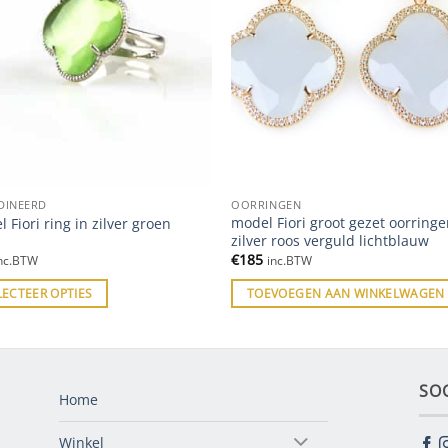
DINEERD
OORRINGEN
model Fiori groot gezet oorringe
 Fiori ring in zilver groen
zilver roos verguld lichtblauw
€
185
nc.BTW
inc.BTW
LECTEER OPTIES
TOEVOEGEN AAN WINKELWAGEN
SO
Home
Winkel