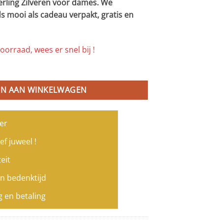
erling Zilveren voor dames. We
s mooi als cadeau verpakt, gratis en
oorraad, wees er snel bij !
collier Model Email met roze email schakels aantal
N AAN WINKELWAGEN
er
ef juweel !
eit
n bedenktijd
g en betaling