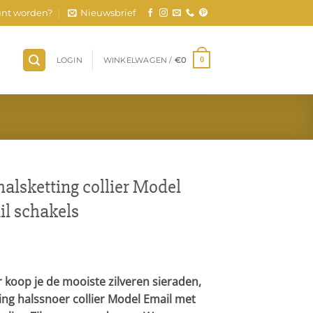
nt worden?
Nieuwsbrief
LOGIN
WINKELWAGEN /
€
0
0
halsketting collier Model
il schakels
r koop je de mooiste zilveren sieraden,
ting halssnoer collier Model Email met