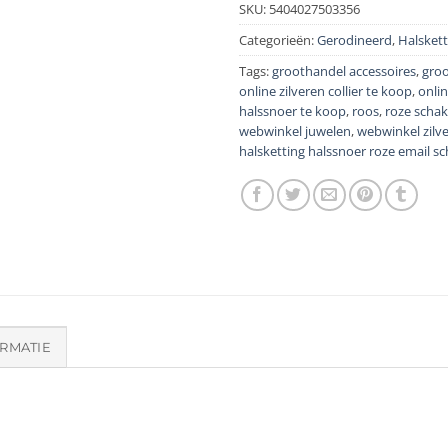
SKU:
5404027503356
Categorieën:
Gerodineerd
,
Halsket
Tags:
groothandel accessoires
,
groo
online zilveren collier te koop
,
onlin
halssnoer te koop
,
roos
,
roze schak
webwinkel juwelen
,
webwinkel zilv
halsketting halssnoer roze email sc
RMATIE