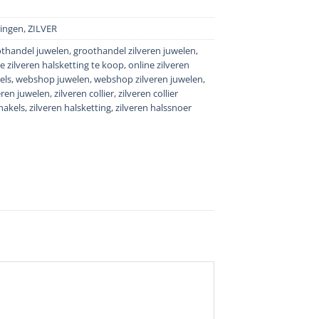
tingen
,
ZILVER
thandel juwelen
,
groothandel zilveren juwelen
,
e zilveren halsketting te koop
,
online zilveren
els
,
webshop juwelen
,
webshop zilveren juwelen
,
eren juwelen
,
zilveren collier
,
zilveren collier
hakels
,
zilveren halsketting
,
zilveren halssnoer