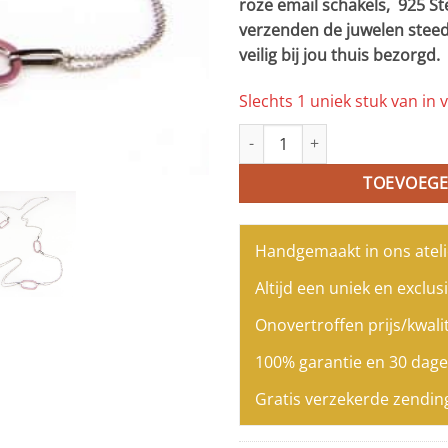
roze email schakels, 925 St
verzenden de juwelen steed
veilig bij jou thuis bezorgd.
Slechts 1 uniek stuk van in v
Zilveren halssnoer halsketting 
TOEVOEGE
Handgemaakt in ons ateli
Altijd een uniek en exclusi
Onovertroffen prijs/kwalit
100% garantie en 30 dage
Gratis verzekerde zendin