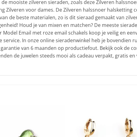
 de mooiste zilveren sieraden, zoals deze Zilveren halssnoer
ing Zilveren voor dames. De Zilveren halssnoer halsketting c
 de beste materialen, zo is dit sieraad gemaakt van zilver i
egenheid! Houd je van mixen en matchen? De meeste sieraden 
ier Model Email met roze email schakels koop je veilig en ee
de service. In onze online sieradenwinkel heb je bovendien r
 garantie van 6 maanden op productiefout. Bekijk ook de co
nden de juwelen steeds mooi als cadeau verpakt, gratis en ve