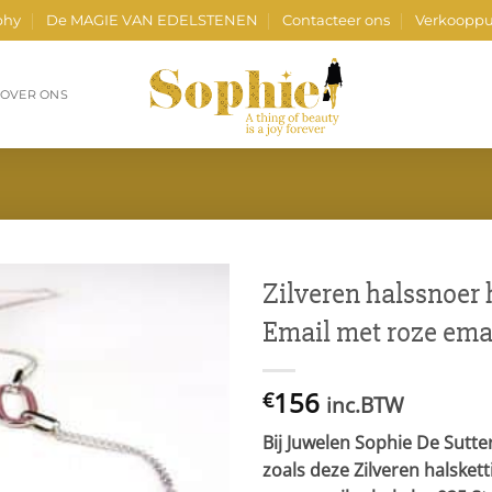
phy
De MAGIE VAN EDELSTENEN
Contacteer ons
Verkooppu
OVER ONS
Zilveren halssnoer 
Email met roze ema
156
€
inc.BTW
Bij Juwelen Sophie De Sutte
zoals deze Zilveren halsket