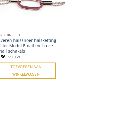
ERODINEERD
lveren halssnoer halsketting
llier Model Email met roze
mail schakels
156
inc.BTW
TOEVOEGEN AAN
WINKELWAGEN