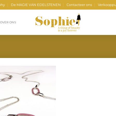
phy
De MAGIE VAN EDELSTENEN
Contacteer ons
Verkooppu
OVER ONS