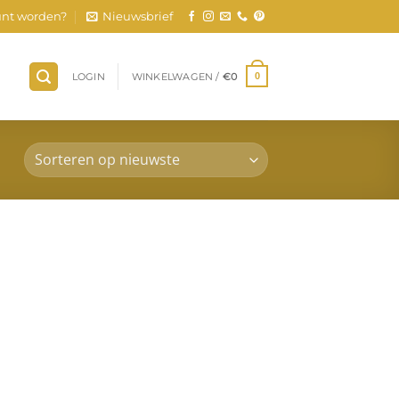
nt worden?
Nieuwsbrief
LOGIN
WINKELWAGEN /
€
0
0