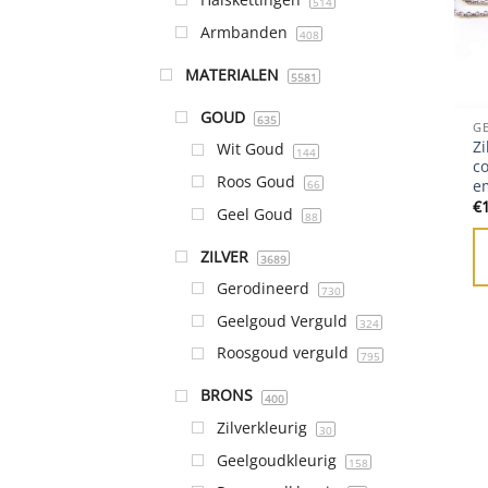
514
Armbanden
408
MATERIALEN
5581
GOUD
635
G
Zi
Wit Goud
144
co
Roos Goud
e
66
€
Geel Goud
88
ZILVER
3689
Gerodineerd
730
Geelgoud Verguld
324
Roosgoud verguld
795
BRONS
400
Zilverkleurig
30
Geelgoudkleurig
158