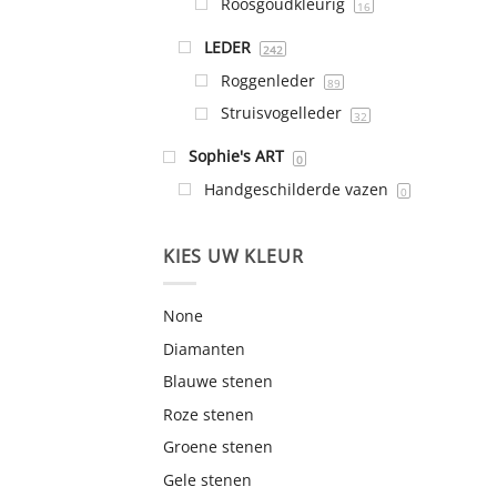
Roosgoudkleurig
16
LEDER
242
Roggenleder
89
Struisvogelleder
32
Sophie's ART
0
Handgeschilderde vazen
0
KIES UW KLEUR
None
Diamanten
Blauwe stenen
Roze stenen
Groene stenen
Gele stenen