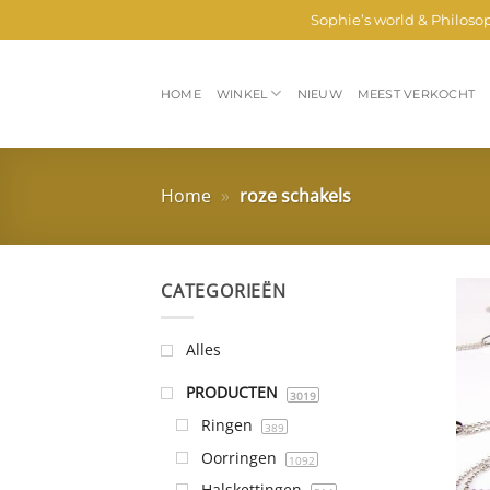
Ga
Sophie’s world & Philoso
naar
inhoud
HOME
WINKEL
NIEUW
MEEST VERKOCHT
Home
»
roze schakels
CATEGORIEËN
Alles
PRODUCTEN
3019
Ringen
389
Oorringen
1092
Halskettingen