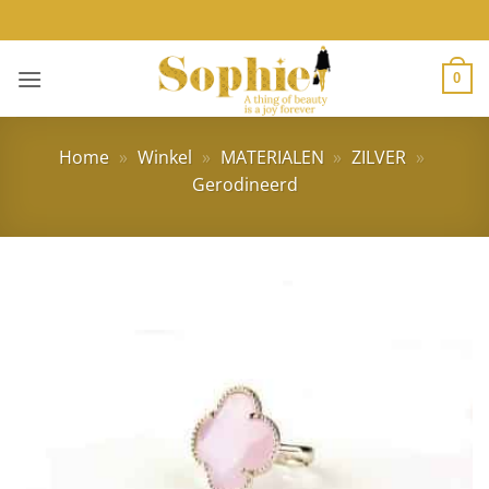
Ga
naar
inhoud
0
Home
»
Winkel
»
MATERIALEN
»
ZILVER
»
Gerodineerd