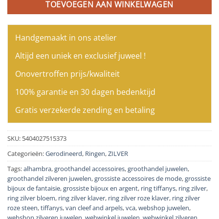
TOEVOEGEN AAN WINKELWAGEN
Handgemaakt in ons atelier
Altijd een uniek en exclusief juweel !
Onovertroffen prijs/kwaliteit
100% garantie en 30 dagen bedenktijd
Gratis verzekerde zending en betaling
SKU:
5404027515373
Categorieën:
Gerodineerd
,
Ringen
,
ZILVER
Tags:
alhambra
,
groothandel accessoires
,
groothandel juwelen
,
groothandel zilveren juwelen
,
grossiste accessoires de mode
,
grossiste
bijoux de fantaisie
,
grossiste bijoux en argent
,
ring tiffanys
,
ring zilver
,
ring zilver bloem
,
ring zilver klaver
,
ring zilver roze klaver
,
ring zilver
roze steen
,
tiffanys
,
van cleef and arpels
,
vca
,
webshop juwelen
,
webshop zilveren juwelen
,
webwinkel juwelen
,
webwinkel zilveren