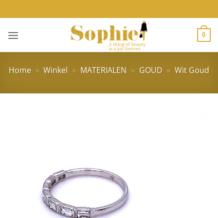
Ga
naar
inhoud
0
Home
»
Winkel
»
MATERIALEN
»
GOUD
»
Wit Goud