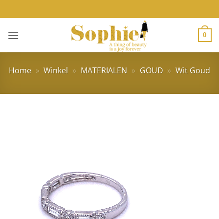
Ga
naar
inhoud
0
Home
»
Winkel
»
MATERIALEN
»
GOUD
»
Wit Goud