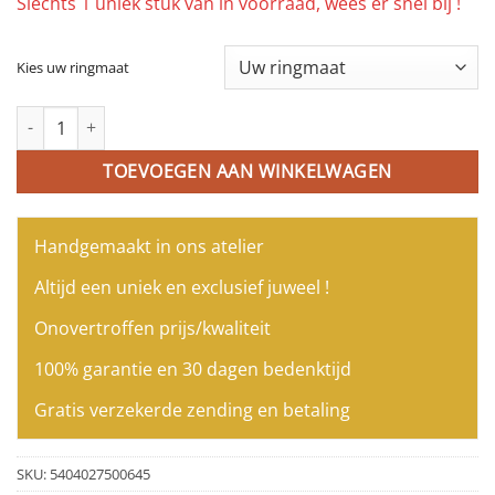
Slechts 1 uniek stuk van in voorraad, wees er snel bij !
Kies uw ringmaat
Ring in wit goud gezet met diamant aantal
TOEVOEGEN AAN WINKELWAGEN
Handgemaakt in ons atelier
Altijd een uniek en exclusief juweel !
Onovertroffen prijs/kwaliteit
100% garantie en 30 dagen bedenktijd
Gratis verzekerde zending en betaling
SKU:
5404027500645