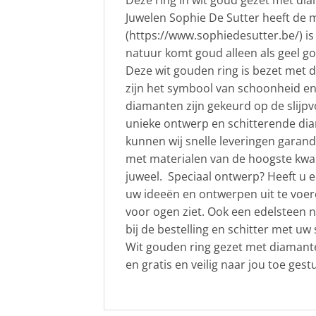
Deze ring in wit goud gezet met di
Juwelen Sophie De Sutter heeft de 
(https://www.sophiedesutter.be/) is
natuur komt goud alleen als geel g
Deze wit gouden ring is bezet met d
zijn het symbool van schoonheid en 
diamanten zijn gekeurd op de slijpv
unieke ontwerp en schitterende diam
kunnen wij snelle leveringen garand
met materialen van de hoogste kwali
juweel. Speciaal ontwerp? Heeft u ee
uw ideeën en ontwerpen uit te voere
voor ogen ziet. Ook een edelsteen n
bij de bestelling en schitter met u
Wit gouden ring gezet met diamante
en gratis en veilig naar jou toe gest