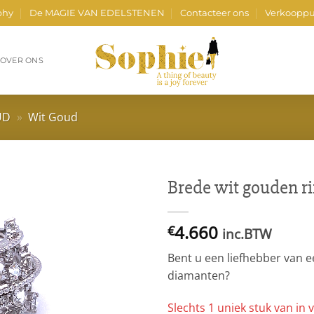
phy
De MAGIE VAN EDELSTENEN
Contacteer ons
Verkooppu
OVER ONS
UD
»
Wit Goud
Brede wit gouden r
4.660
€
inc.BTW
Bent u een liefhebber van 
diamanten?
Slechts 1 uniek stuk van in v