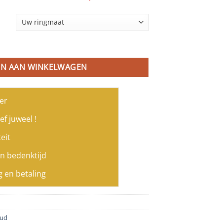
et diamanten aantal
N AAN WINKELWAGEN
er
ef juweel !
eit
n bedenktijd
g en betaling
oud