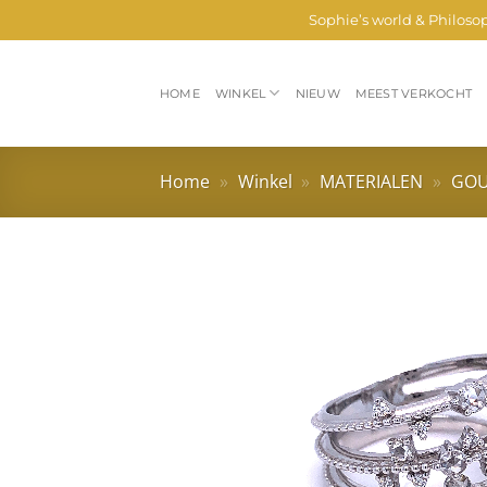
Ga
Sophie’s world & Philoso
naar
inhoud
HOME
WINKEL
NIEUW
MEEST VERKOCHT
Home
»
Winkel
»
MATERIALEN
»
GO