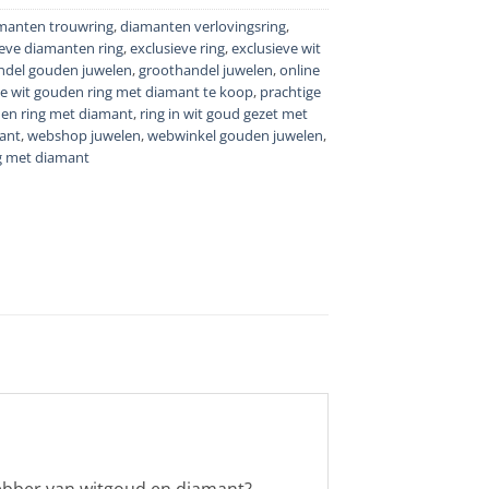
manten trouwring
,
diamanten verlovingsring
,
ieve diamanten ring
,
exclusieve ring
,
exclusieve wit
ndel gouden juwelen
,
groothandel juwelen
,
online
ne wit gouden ring met diamant te koop
,
prachtige
den ring met diamant
,
ring in wit goud gezet met
mant
,
webshop juwelen
,
webwinkel gouden juwelen
,
g met diamant