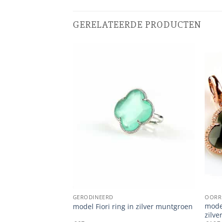
GERELATEERDE PRODUCTEN
GERODINEERD
OORR
 zilver
model
model Fiori ring in zilver muntgroen
zilve