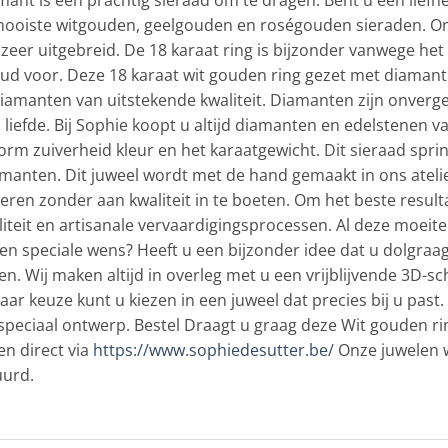
amant is een prachtig sieraad om te dragen. Bent u een lief
mooiste witgouden, geelgouden en roségouden sieraden. Onz
 zeer uitgebreid. De 18 karaat ring is bijzonder vanwege het
oud voor. Deze 18 karaat wit gouden ring gezet met diamant 
iamanten van uitstekende kwaliteit. Diamanten zijn onvergel
liefde. Bij Sophie koopt u altijd diamanten en edelstenen va
orm zuiverheid kleur en het karaatgewicht. Dit sieraad sprin
anten. Dit juweel wordt met de hand gemaakt in ons atelier
eren zonder aan kwaliteit in te boeten. Om het beste result
teit en artisanale vervaardigingsprocessen. Al deze moeite 
n speciale wens? Heeft u een bijzonder idee dat u dolgraag w
n. Wij maken altijd in overleg met u een vrijblijvende 3D-sc
aar keuze kunt u kiezen in een juweel dat precies bij u pas
w speciaal ontwerp. Bestel Draagt u graag deze Wit gouden r
n direct via
https://www.sophiedesutter.be/
Onze juwelen w
uurd.