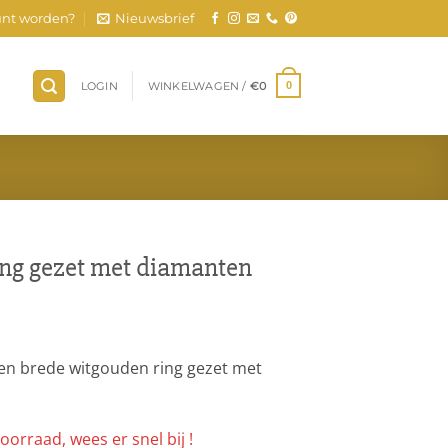
nt worden?
Nieuwsbrief
LOGIN
WINKELWAGEN /
€
0
0
ing gezet met diamanten
een brede witgouden ring gezet met
oorraad, wees er snel bij !