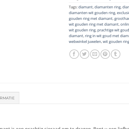
Tags:
diamant
,
diamanten ring
,
dia
diamanten wit gouden ring
,
exclus
gouden ring met diamant
,
grootha
wit gouden ring met diamant
,
onli
wit gouden ring
,
prachtige wit gou
diamant
,
ring in wit goud met dia
webwinkel juwelen
,
wit gouden rin
RMATIE