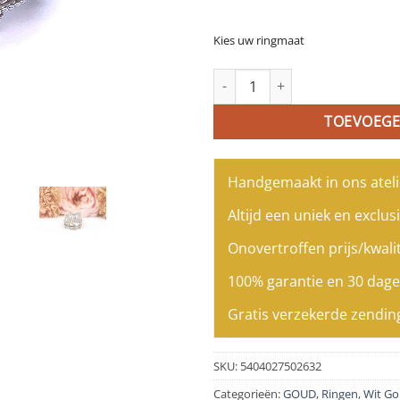
Kies uw ringmaat
Brede wit gouden ring gezet m
TOEVOEGE
Handgemaakt in ons ateli
Altijd een uniek en exclusi
Onovertroffen prijs/kwalit
100% garantie en 30 dage
Gratis verzekerde zendin
SKU:
5404027502632
Categorieën:
GOUD
,
Ringen
,
Wit G