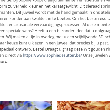
liefde. Bij Sophie koopt u altijd diamanten en edelstenen va
orm zuiverheid kleur en het karaatgewicht. Dit sieraad sprin
anten. Dit juweel wordt met de hand gemaakt in ons atelier
eren zonder aan kwaliteit in te boeten. Om het beste result
teit en artisanale vervaardigingsprocessen. Al deze moeite 
n speciale wens? Heeft u een bijzonder idee dat u dolgraag 
n. Wij maken altijd in overleg met u een vrijblijvende 3D-sc
aar keuze kunt u kiezen in een juweel dat precies bij u pas
w speciaal ontwerp. Bestel Draagt u graag deze Wit gouden r
n direct via
https://www.sophiedesutter.be/
Onze juwelen w
uurd.