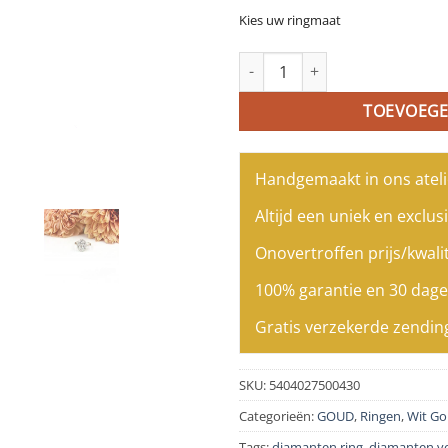
Kies uw ringmaat
Ring in wit goud gezet met dia
TOEVOEGE
Handgemaakt in ons ateli
Altijd een uniek en exclusi
Onovertroffen prijs/kwalit
100% garantie en 30 dage
Gratis verzekerde zendin
SKU:
5404027500430
Categorieën:
GOUD
,
Ringen
,
Wit G
Tags:
diamanten ring
,
diamanten ve