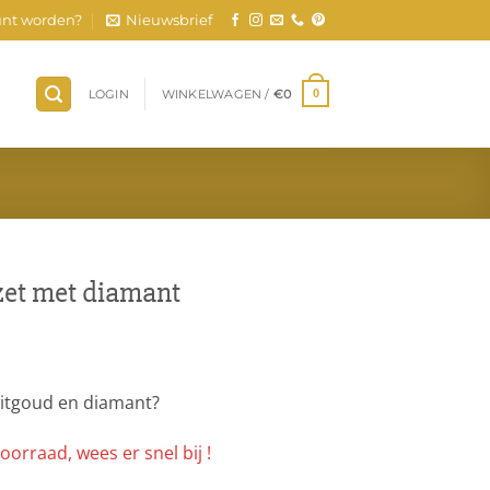
nt worden?
Nieuwsbrief
LOGIN
WINKELWAGEN /
€
0
0
zet met diamant
witgoud en diamant?
oorraad, wees er snel bij !