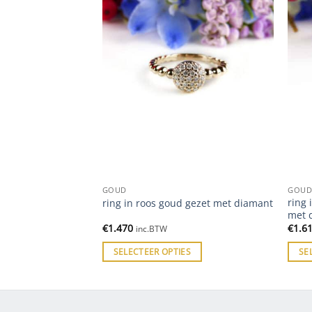
GOUD
GOU
 bloemvorm gezet
ring 
ring in roos goud gezet met diamant
met 
€
1.470
€
1.6
inc.BTW
ES
SELECTEER OPTIES
SE