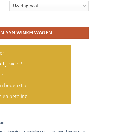
mant aantal
N AAN WINKELWAGEN
er
ef juweel !
eit
n bedenktijd
g en betaling
oud
rlovingsring
,
klassieke ring in wit goud gezet met