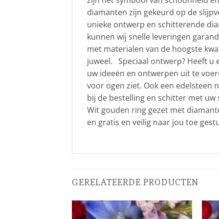
zijn het symbool van schoonheid en 
diamanten zijn gekeurd op de slijpv
unieke ontwerp en schitterende diam
kunnen wij snelle leveringen garand
met materialen van de hoogste kwali
juweel. Speciaal ontwerp? Heeft u ee
uw ideeën en ontwerpen uit te voere
voor ogen ziet. Ook een edelsteen n
bij de bestelling en schitter met u
Wit gouden ring gezet met diamante
en gratis en veilig naar jou toe gest
GERELATEERDE PRODUCTEN