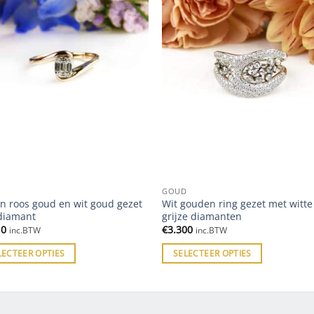
D
GOUD
in roos goud en wit goud gezet
Wit gouden ring gezet met witte
diamant
grijze diamanten
10
€
3.300
inc.BTW
inc.BTW
LECTEER OPTIES
SELECTEER OPTIES