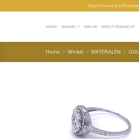
Ga
Sophie’s world & Philoso
naar
inhoud
HOME
WINKEL
NIEUW
MEEST VERKOCHT
Home
»
Winkel
»
MATERIALEN
»
GO