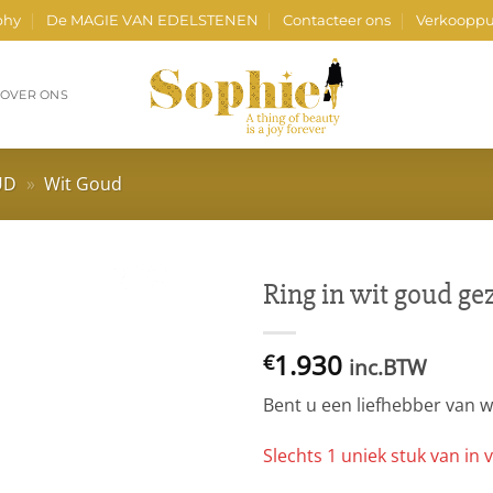
phy
De MAGIE VAN EDELSTENEN
Contacteer ons
Verkooppu
OVER ONS
UD
»
Wit Goud
Ring in wit goud ge
1.930
€
inc.BTW
Bent u een liefhebber van 
Slechts 1 uniek stuk van in v