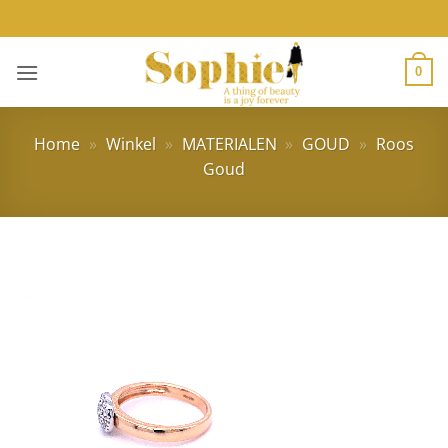
Ga
naar
inhoud
0
Home
»
Winkel
»
MATERIALEN
»
GOUD
»
Roos
Goud