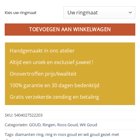
Kies uw ringmaat
TOEVOEGEN AAN WINKELWAGEN
Handgemaakt in ons atelier
Altijd een uniek en exclusief juweel !
Onovertroffen prijs/kwaliteit
100% garantie en 30 dagen bedenktijd
Gratis verzekerde zending en betaling
SKU:
5404027522203
Categorieën:
GOUD
,
Ringen
,
Roos Goud
,
Wit Goud
Tags:
diamanten ring
,
ring in roos goud en wit goud gezet met