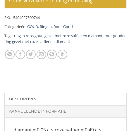
Gratis verzekerde zending en betaling
SKU:
5404027500744
Categorieën:
GOUD
,
Ringen
,
Roos Goud
Tags:
ring in roos goud gezet met roze saffier en diamant
,
roos gouden
ring gezet met roze saffier en diamant
BESCHRIJVING
AANVULLENDE INFORMATIE
diamant = 0.05 cts roze saffier = 0.49 cts