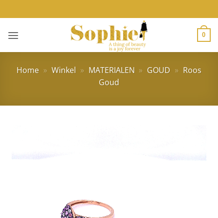
Ga
naar
inhoud
0
Home
»
Winkel
»
MATERIALEN
»
GOUD
»
Roos
Goud