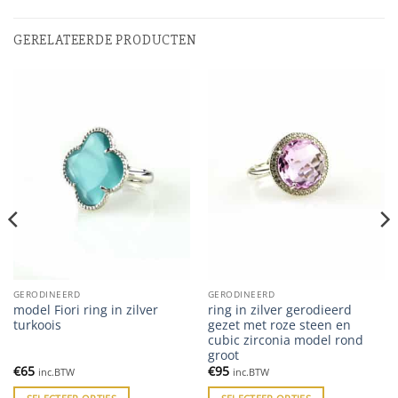
GERELATEERDE PRODUCTEN
GERODINEERD
GERODINEERD
model Fiori ring in zilver
ring in zilver gerodieerd
turkoois
gezet met roze steen en
cubic zirconia model rond
groot
€
65
€
95
inc.BTW
inc.BTW