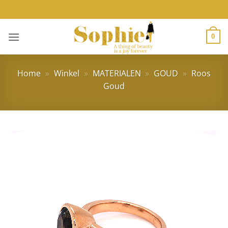
Ga
naar
inhoud
0
Home
»
Winkel
»
MATERIALEN
»
GOUD
»
Roos
Goud