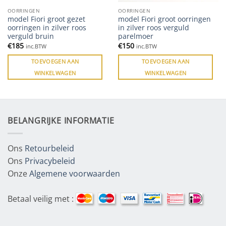
OORRINGEN
OORRINGEN
model Fiori groot gezet
model Fiori groot oorringen
oorringen in zilver roos
in zilver roos verguld
verguld bruin
parelmoer
€
185
€
150
inc.BTW
inc.BTW
TOEVOEGEN AAN
TOEVOEGEN AAN
WINKELWAGEN
WINKELWAGEN
BELANGRIJKE INFORMATIE
Ons
Retourbeleid
Ons
Privacybeleid
Onze
Algemene voorwaarden
Betaal veilig met :