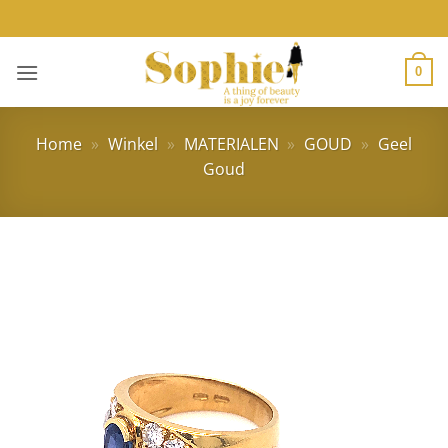
Ga
naar
inhoud
0
Home
»
Winkel
»
MATERIALEN
»
GOUD
»
Geel
Goud