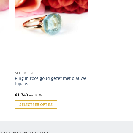
ALGEMEEN
Ring in roos goud gezet met blauwe
n
topaas
€
1.740
inc.BTW
SELECTEER OPTIES