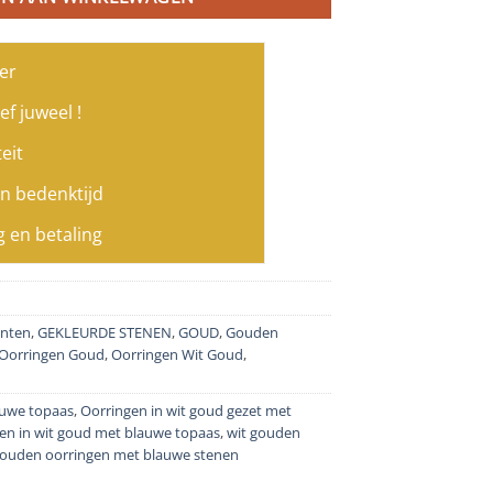
er
ef juweel !
eit
n bedenktijd
g en betaling
nten
,
GEKLEURDE STENEN
,
GOUD
,
Gouden
Oorringen Goud
,
Oorringen Wit Goud
,
auwe topaas
,
Oorringen in wit goud gezet met
en in wit goud met blauwe topaas
,
wit gouden
gouden oorringen met blauwe stenen