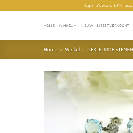
Ga
Sophie’s world & Philoso
naar
inhoud
HOME
WINKEL
NIEUW
MEEST VERKOCHT
Home
»
Winkel
»
GEKLEURDE STENE