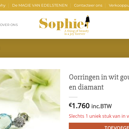
phy
De MAGIE VAN EDELSTENEN
Contacteer ons
Verkooppu
OVER ONS
N
Oorringen in wit g
en diamant
1.760
€
inc.BTW
Slechts 1 uniek stuk van in v
TOEVOEGE