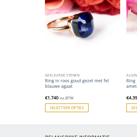
GEKLEURDE STENEN
ALGE
len in roos goud
Ring in roos goud gezet met fel
Ring 
blauwe agaat
amet
€
1.740
€
4.3
inc.BTW
 WINKELWAGEN
SELECTEER OPTIES
SE