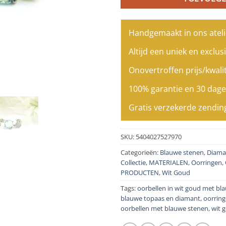
Handgemaakt in ons ateli
Altijd een uniek en exclusi
Onovertroffen prijs/kwalit
100% garantie en 30 dage
Gratis verzekerde zendin
SKU:
5404027527970
Categorieën:
Blauwe stenen
,
Diama
Collectie
,
MATERIALEN
,
Oorringen
,
PRODUCTEN
,
Wit Goud
Tags:
oorbellen in wit goud met bl
blauwe topaas en diamant
,
oorring
oorbellen met blauwe stenen
,
wit 