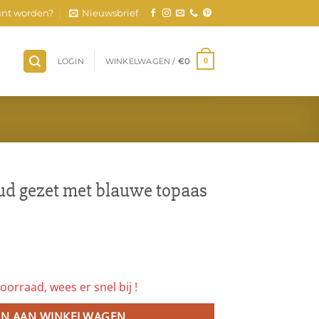
nt worden?
Nieuwsbrief
LOGIN
WINKELWAGEN /
€
0
0
oud gezet met blauwe topaas
oorraad, wees er snel bij !
N AAN WINKELWAGEN