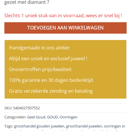
gezet met diamant ?
Slechts 1 uniek stuk van in voorraad, wees er snel bij !
TOEVOEGEN AAN WINKELWAGEN
Handgemaakt in ons atelier
Altijd een uniek en exclusief juweel !
Onovertroffen prijs/kwaliteit
100% garantie en 30 dagen bedenktijd
Gratis verzekerde zending en betaling
SKU:
5404027507552
Categorieën:
Geel Goud
,
GOUD
,
Oorringen
Tags:
groothandel gouden juwelen
,
groothandel juwelen
,
oorringen in