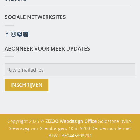
SOCIALE NETWERKSITES
ABONNEER VOOR MEER UPDATES
Copyright 2026 ©
ZIZOO
Webdesign
Office
Goldstone BVBA,
Steenweg van Grembergen, 10 in 9200 Dendermonde met
BTW : BE0445308291