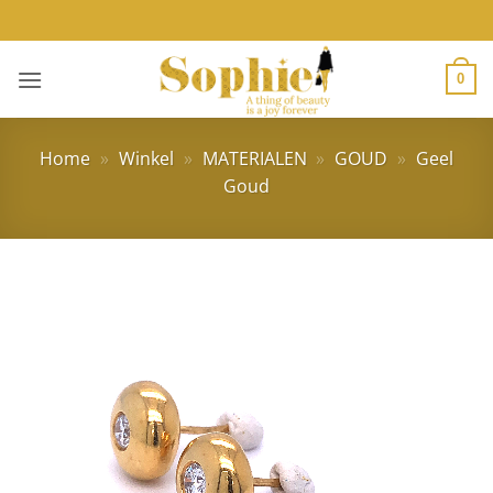
Ga
naar
inhoud
0
Home
»
Winkel
»
MATERIALEN
»
GOUD
»
Geel
Goud