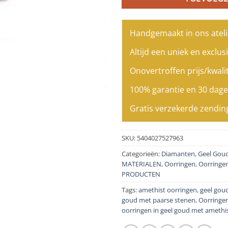
Handgemaakt in ons ateli
Altijd een uniek en exclusi
Onovertroffen prijs/kwalit
100% garantie en 30 dage
Gratis verzekerde zendin
SKU:
5404027527963
Categorieën:
Diamanten
,
Geel Gou
MATERIALEN
,
Oorringen
,
Oorringe
PRODUCTEN
Tags:
amethist oorringen
,
geel gou
goud met paarse stenen
,
Oorringen
oorringen in geel goud met amethi