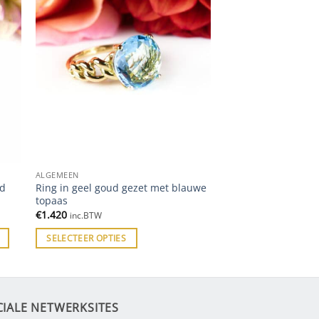
ALGEMEEN
ud
Ring in geel goud gezet met blauwe
topaas
€
1.420
inc.BTW
SELECTEER OPTIES
CIALE NETWERKSITES