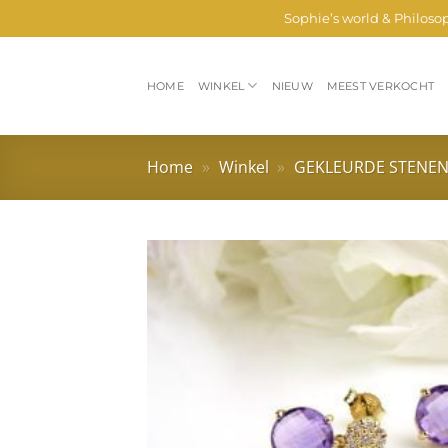
Ga
Sophie’s world & Philoso
naar
inhoud
HOME
WINKEL
NIEUW
MEEST VERKOCHT
Home
»
Winkel
»
GEKLEURDE STENE