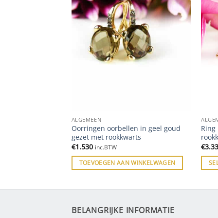
ALGEMEEN
ALGE
d gezet met blauwe
Oorringen oorbellen in geel goud
Ring 
saffier
gezet met rookkwarts
rook
€
1.530
€
3.3
inc.BTW
ES
TOEVOEGEN AAN WINKELWAGEN
SE
BELANGRIJKE INFORMATIE