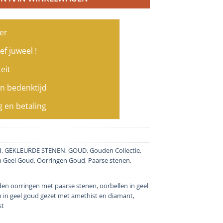
er
ef juweel !
eit
n bedenktijd
g en betaling
d
,
GEKLEURDE STENEN
,
GOUD
,
Gouden Collectie
,
n Geel Goud
,
Oorringen Goud
,
Paarse stenen
,
den oorringen met paarse stenen
,
oorbellen in geel
 in geel goud gezet met amethist en diamant
,
st