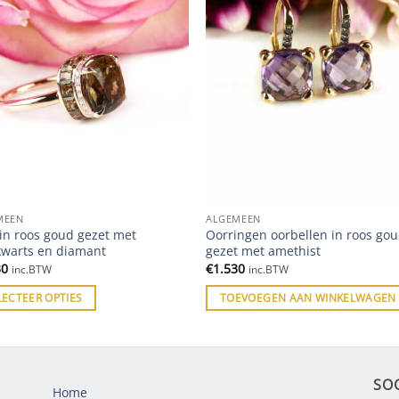
MEEN
ALGEMEEN
in roos goud gezet met
Oorringen oorbellen in roos go
kwarts en diamant
gezet met amethist
30
€
1.530
inc.BTW
inc.BTW
LECTEER OPTIES
TOEVOEGEN AAN WINKELWAGEN
SO
Home