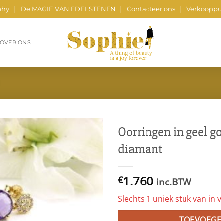
phy
De MAGIE VAN EDELSTENEN
Contacteer ons
Verkooppu
OVER ONS
N
Oorringen in geel g
diamant
1.760
€
inc.BTW
Slechts 1 uniek stuk van in v
TOEVOEGE