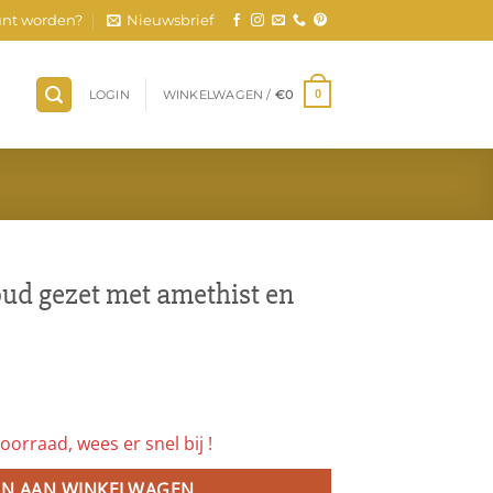
nt worden?
Nieuwsbrief
LOGIN
WINKELWAGEN /
€
0
0
oud gezet met amethist en
oorraad, wees er snel bij !
N AAN WINKELWAGEN