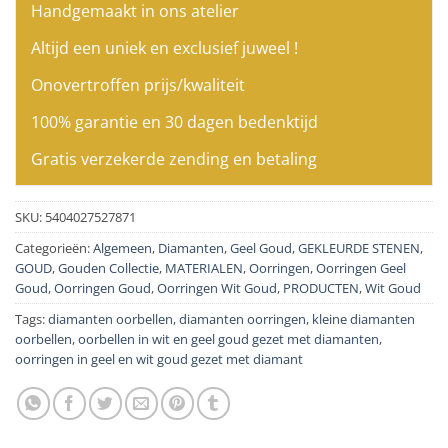
Handgemaakt in ons atelier
Altijd een uniek en exclusief juweel !
Onovertroffen prijs/kwaliteit
100% garantie en 30 dagen bedenktijd
Gratis verzekerde zending en betaling
SKU:
5404027527871
Categorieën:
Algemeen
,
Diamanten
,
Geel Goud
,
GEKLEURDE STENEN
,
GOUD
,
Gouden Collectie
,
MATERIALEN
,
Oorringen
,
Oorringen Geel
Goud
,
Oorringen Goud
,
Oorringen Wit Goud
,
PRODUCTEN
,
Wit Goud
Tags:
diamanten oorbellen
,
diamanten oorringen
,
kleine diamanten
oorbellen
,
oorbellen in wit en geel goud gezet met diamanten
,
oorringen in geel en wit goud gezet met diamant