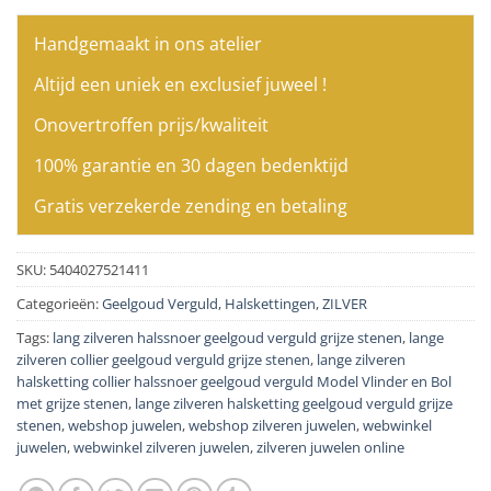
Handgemaakt in ons atelier
Altijd een uniek en exclusief juweel !
Onovertroffen prijs/kwaliteit
100% garantie en 30 dagen bedenktijd
Gratis verzekerde zending en betaling
SKU:
5404027521411
Categorieën:
Geelgoud Verguld
,
Halskettingen
,
ZILVER
Tags:
lang zilveren halssnoer geelgoud verguld grijze stenen
,
lange
zilveren collier geelgoud verguld grijze stenen
,
lange zilveren
halsketting collier halssnoer geelgoud verguld Model Vlinder en Bol
met grijze stenen
,
lange zilveren halsketting geelgoud verguld grijze
stenen
,
webshop juwelen
,
webshop zilveren juwelen
,
webwinkel
juwelen
,
webwinkel zilveren juwelen
,
zilveren juwelen online