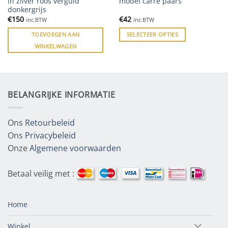
in zilver roos verguld
model carré paars
donkergrijs
€
150
€
42
inc.BTW
inc.BTW
TOEVOEGEN AAN
SELECTEER OPTIES
WINKELWAGEN
BELANGRIJKE INFORMATIE
Ons
Retourbeleid
Ons
Privacybeleid
Onze
Algemene voorwaarden
Betaal veilig met :
Home
Winkel