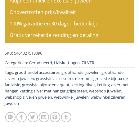
Altijd een uniek en exclusief juweel !
Onovertroffen prijs/kwaliteit
100% garantie en 30 dagen bedenktijd
Gratis verzekerde zending en betaling
SKU:
5404027513096
Categorieën:
Gerodineerd
,
Halskettingen
,
ZILVER
Tags:
groothandel accessoires
,
groothandel juwelen
,
groothandel
zilveren juwelen
,
grossiste accessoires de mode
,
grossiste bijoux de
fantaisie
,
grossiste bijoux en argent
,
ketting zilver
,
ketting zilver met
hanger
,
ketting zilver met hanger grijze steen
,
webshop juwelen
,
webshop zilveren juwelen
,
webwinkel juwelen
,
webwinkel zilveren
juwelen