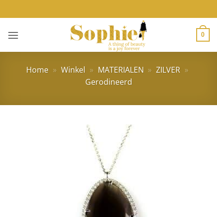
Ga
naar
inhoud
0
Home
»
Winkel
»
MATERIALEN
»
ZILVER
»
Gerodineerd