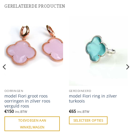
GERELATEERDE PRODUCTEN
OORRINGEN
GERODINEERD
model Fiori groot roos
model Fiori ring in zilver
oorringen in zilver roos
turkoois
verguld roos
€
150
€
65
inc.BTW
inc.BTW
TOEVOEGEN AAN
SELECTEER OPTIES
WINKELWAGEN