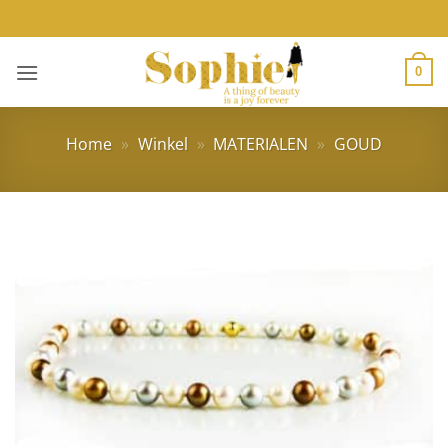
Ga
naar
inhoud
0
Home
»
Winkel
»
MATERIALEN
»
GOUD