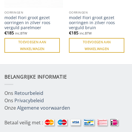
OORRINGEN
OORRINGEN
model Fiori groot gezet
model Fiori groot gezet
oorringen in zilver roos
oorringen in zilver roos
verguld parelmoer
verguld bruin
€
185
€
185
inc.BTW
inc.BTW
TOEVOEGEN AAN
TOEVOEGEN AAN
WINKELWAGEN
WINKELWAGEN
BELANGRIJKE INFORMATIE
Ons
Retourbeleid
Ons
Privacybeleid
Onze
Algemene voorwaarden
Betaal veilig met :