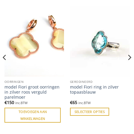
OORRINGEN
GERODINEERD
model Fiori groot oorringen
model Fiori ring in zilver
in zilver roos verguld
topaasblauw
parelmoer
€
150
€
65
inc.BTW
inc.BTW
TOEVOEGEN AAN
SELECTEER OPTIES
WINKELWAGEN