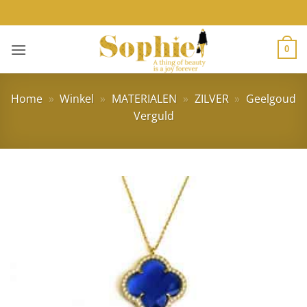
Ga
naar
inhoud
0
Home
»
Winkel
»
MATERIALEN
»
ZILVER
»
Geelgoud
Verguld