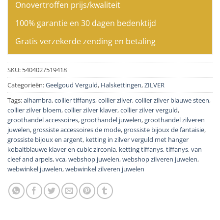
Onovertroffen prijs/kwaliteit
100% garantie en 30 dagen bedenktijd
Gratis verzekerde zending en betaling
SKU:
5404027519418
Categorieën:
Geelgoud Verguld
,
Halskettingen
,
ZILVER
Tags:
alhambra
,
collier tiffanys
,
collier zilver
,
collier zilver blauwe steen
,
collier zilver bloem
,
collier zilver klaver
,
collier zilver verguld
,
groothandel accessoires
,
groothandel juwelen
,
groothandel zilveren
juwelen
,
grossiste accessoires de mode
,
grossiste bijoux de fantaisie
,
grossiste bijoux en argent
,
ketting in zilver verguld met hanger
kobaltblauwe klaver en cubic zirconia
,
ketting tiffanys
,
tiffanys
,
van
cleef and arpels
,
vca
,
webshop juwelen
,
webshop zilveren juwelen
,
webwinkel juwelen
,
webwinkel zilveren juwelen