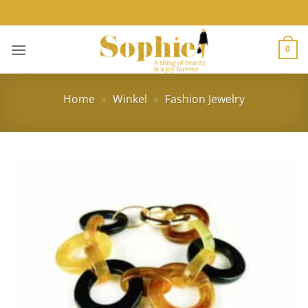
Ga
naar
inhoud
0
Home
»
Winkel
»
Fashion Jewelry