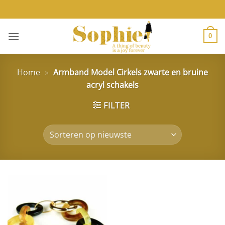
Ga
naar
inhoud
0
Home
»
Armband Model Cirkels zwarte en bruine
acryl schakels
FILTER