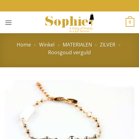
Ga
naar
inhoud
0
Home
»
Winkel
»
MATERIALEN
»
ZILVER
»
Roosgoud verguld