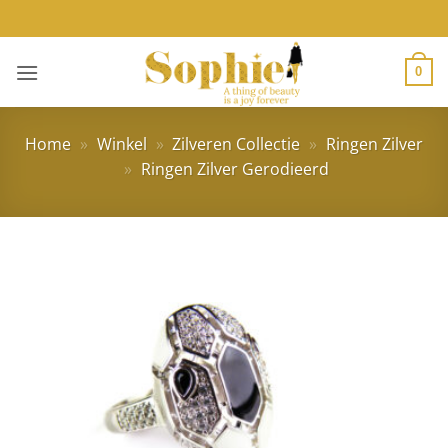
Ga
naar
inhoud
0
Home
»
Winkel
»
Zilveren Collectie
»
Ringen Zilver
»
Ringen Zilver Gerodieerd