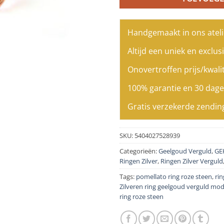
Handgemaakt in ons ateli
Altijd een uniek en exclusi
Onovertroffen prijs/kwalit
100% garantie en 30 dage
Gratis verzekerde zendin
SKU:
5404027528939
Categorieën:
Geelgoud Verguld
,
GE
Ringen Zilver
,
Ringen Zilver Verguld
Tags:
pomellato ring roze steen
,
rin
Zilveren ring geelgoud verguld mod
ring roze steen