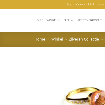
Ga
Sophie’s world & Philoso
naar
inhoud
HOME
WINKEL
NIEUW
MEEST VERKOCHT
Home
»
Winkel
»
Zilveren Collectie
»