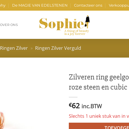
phy
De MAGIE VAN EDELSTENEN
Contacteer ons
Verkooppu
OVER ONS
Ringen Zilver
»
Ringen Zilver Verguld
Zilveren ring geel
roze steen en cubic
62
€
inc.BTW
Slechts 1 uniek stuk van in v
TOEVOEGE