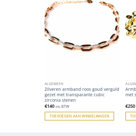
ALGEMEEN
ALGE
 zilver roos goud
Zilveren armband roos goud verguld
Armb
t roze stenen
gezet met transparante cubic
met s
zirconia stenen
€
140
€
250
inc.BTW
 WINKELWAGEN
TOEVOEGEN AAN WINKELWAGEN
TO