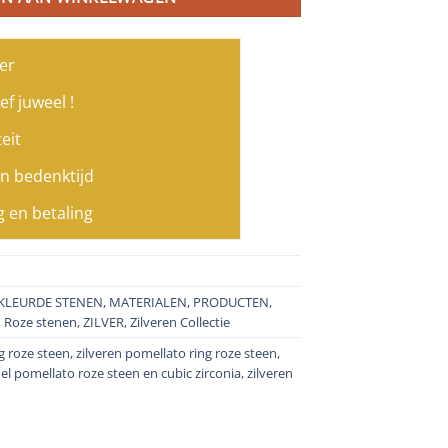
er
ef juweel !
eit
n bedenktijd
g en betaling
KLEURDE STENEN
,
MATERIALEN
,
PRODUCTEN
,
,
Roze stenen
,
ZILVER
,
Zilveren Collectie
g roze steen
,
zilveren pomellato ring roze steen
,
el pomellato roze steen en cubic zirconia
,
zilveren