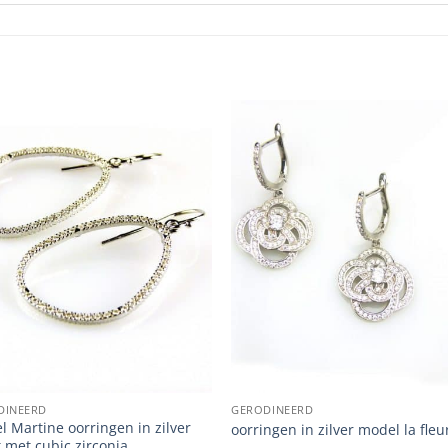
DINEERD
GERODINEERD
 Martine oorringen in zilver
oorringen in zilver model la fleu
 met cubic zirconia