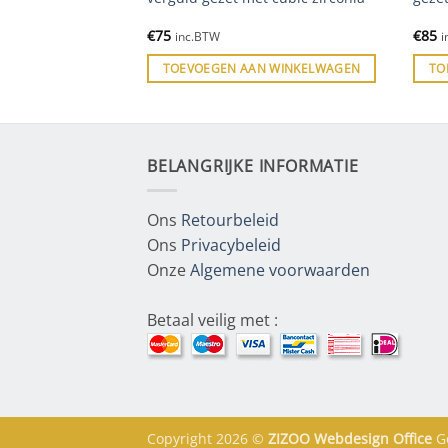
€
75
€
85
inc.BTW
i
 WINKELWAGEN
TOEVOEGEN AAN WINKELWAGEN
TO
BELANGRIJKE INFORMATIE
Ons
Retourbeleid
Ons
Privacybeleid
Onze
Algemene voorwaarden
Betaal veilig met :
Copyright 2026 ©
ZIZOO
Webdesign
Office
G