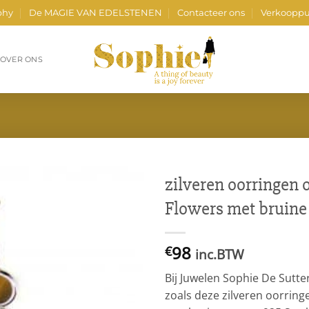
phy
De MAGIE VAN EDELSTENEN
Contacteer ons
Verkooppu
OVER ONS
zilveren oorringen
Flowers met bruine
98
€
inc.BTW
Bij Juwelen Sophie De Sutte
zoals deze zilveren oorrin