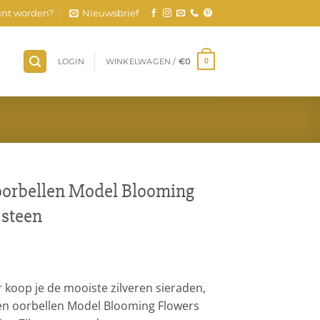
nt worden?
Nieuwsbrief
LOGIN
WINKELWAGEN /
€
0
0
 oorbellen Model Blooming
 steen
r koop je de mooiste zilveren sieraden,
gen oorbellen Model Blooming Flowers