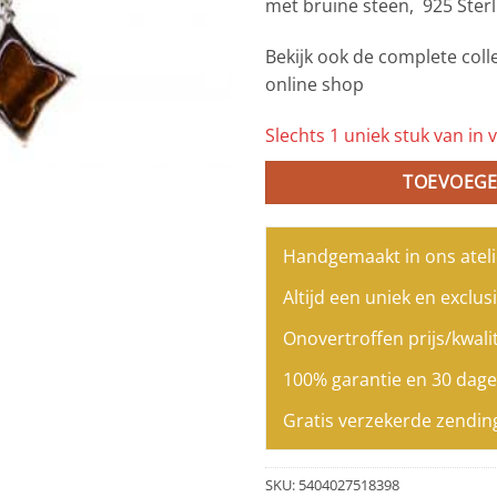
met bruine steen, 925 Sterl
Bekijk ook de complete coll
online shop
Slechts 1 uniek stuk van in v
TOEVOEGE
Handgemaakt in ons ateli
Altijd een uniek en exclusi
Onovertroffen prijs/kwalit
100% garantie en 30 dage
Gratis verzekerde zendin
SKU:
5404027518398