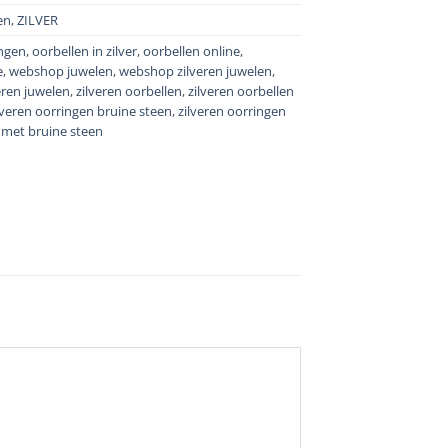
en
,
ZILVER
ingen
,
oorbellen in zilver
,
oorbellen online
,
e
,
webshop juwelen
,
webshop zilveren juwelen
,
eren juwelen
,
zilveren oorbellen
,
zilveren oorbellen
lveren oorringen bruine steen
,
zilveren oorringen
 met bruine steen