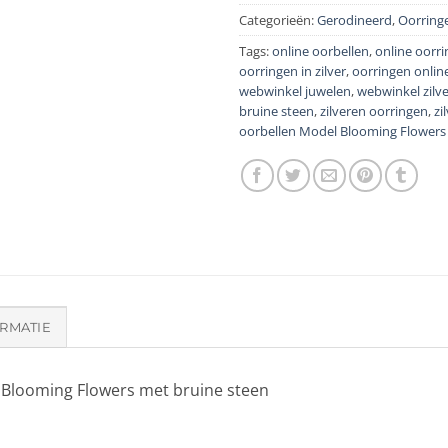
Categorieën:
Gerodineerd
,
Oorring
Tags:
online oorbellen
,
online oorr
oorringen in zilver
,
oorringen onlin
webwinkel juwelen
,
webwinkel zilv
bruine steen
,
zilveren oorringen
,
zi
oorbellen Model Blooming Flowers
RMATIE
 Blooming Flowers met bruine steen