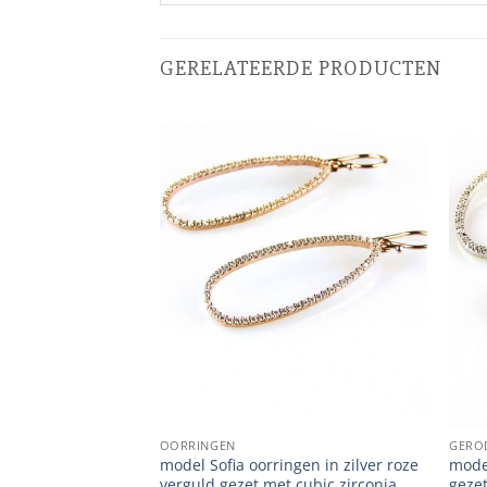
GERELATEERDE PRODUCTEN
OORRINGEN
GERO
ingen in zilver
model Sofia oorringen in zilver roze
model
verguld gezet met cubic zirconia
gezet