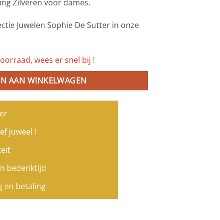
ing Zilveren voor dames.
ectie Juwelen Sophie De Sutter in onze
oorraad, wees er snel bij !
N AAN WINKELWAGEN
er
ef juweel !
eit
n bedenktijd
g en betaling