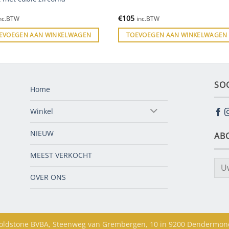
€
105
nc.BTW
inc.BTW
EVOEGEN AAN WINKELWAGEN
TOEVOEGEN AAN WINKELWAGEN
SO
Home
Winkel
NIEUW
AB
MEEST VERKOCHT
OVER ONS
oldstone BVBA, Steenweg van Grembergen, 10 in 9200 Dendermon