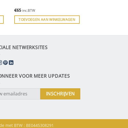
€
65
inc.BTW
TOEVOEGEN AAN WINKELWAGEN
CIALE NETWERKSITES
ONNEER VOOR MEER UPDATES
de met BTW : BE0445308291