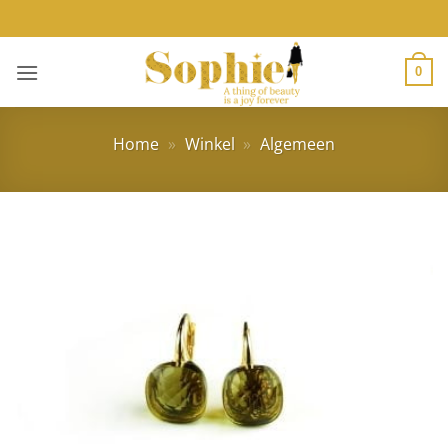
Ga
naar
inhoud
0
Home
»
Winkel
»
Algemeen