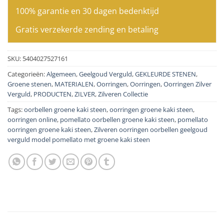
100% garantie en 30 dagen bedenktijd
Gratis verzekerde zending en betaling
SKU:
5404027527161
Categorieën:
Algemeen
,
Geelgoud Verguld
,
GEKLEURDE STENEN
,
Groene stenen
,
MATERIALEN
,
Oorringen
,
Oorringen
,
Oorringen Zilver
Verguld
,
PRODUCTEN
,
ZILVER
,
Zilveren Collectie
Tags:
oorbellen groene kaki steen
,
oorringen groene kaki steen
,
oorringen online
,
pomellato oorbellen groene kaki steen
,
pomellato
oorringen groene kaki steen
,
Zilveren oorringen oorbellen geelgoud
verguld model pomellato met groene kaki steen