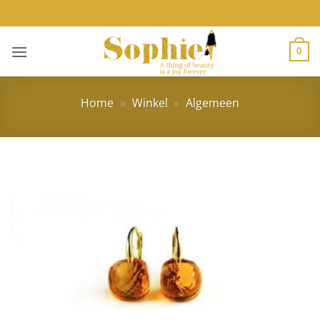
Ga
naar
inhoud
0
Home
»
Winkel
»
Algemeen