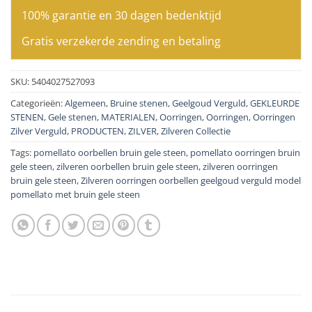
100% garantie en 30 dagen bedenktijd
Gratis verzekerde zending en betaling
SKU:
5404027527093
Categorieën:
Algemeen
,
Bruine stenen
,
Geelgoud Verguld
,
GEKLEURDE
STENEN
,
Gele stenen
,
MATERIALEN
,
Oorringen
,
Oorringen
,
Oorringen
Zilver Verguld
,
PRODUCTEN
,
ZILVER
,
Zilveren Collectie
Tags:
pomellato oorbellen bruin gele steen
,
pomellato oorringen bruin
gele steen
,
zilveren oorbellen bruin gele steen
,
zilveren oorringen
bruin gele steen
,
Zilveren oorringen oorbellen geelgoud verguld model
pomellato met bruin gele steen