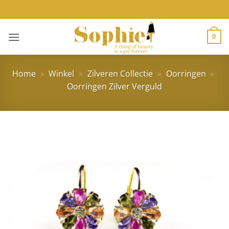
Ga
naar
inhoud
0
Home
»
Winkel
»
Zilveren Collectie
»
Oorringen
»
Oorringen Zilver Verguld