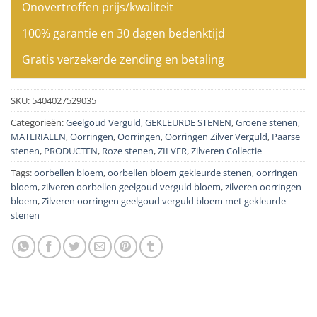
Onovertroffen prijs/kwaliteit
100% garantie en 30 dagen bedenktijd
Gratis verzekerde zending en betaling
SKU:
5404027529035
Categorieën:
Geelgoud Verguld
,
GEKLEURDE STENEN
,
Groene stenen
,
MATERIALEN
,
Oorringen
,
Oorringen
,
Oorringen Zilver Verguld
,
Paarse
stenen
,
PRODUCTEN
,
Roze stenen
,
ZILVER
,
Zilveren Collectie
Tags:
oorbellen bloem
,
oorbellen bloem gekleurde stenen
,
oorringen
bloem
,
zilveren oorbellen geelgoud verguld bloem
,
zilveren oorringen
bloem
,
Zilveren oorringen geelgoud verguld bloem met gekleurde
stenen