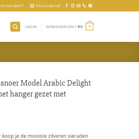
nt worden?
Nieuwsbrief
LOGIN
WINKELWAGEN /
€
0
0
lssnoer Model Arabic Delight
met hanger gezet met
r koop je de mooiste zilveren sieraden