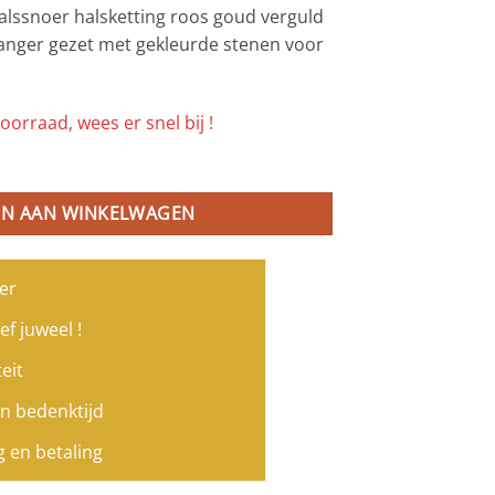
 halssnoer halsketting roos goud verguld
anger gezet met gekleurde stenen voor
oorraad, wees er snel bij !
el Arabic Delight roos goud verguld met hanger gezet met gekleurd
N AAN WINKELWAGEN
er
ef juweel !
eit
n bedenktijd
g en betaling