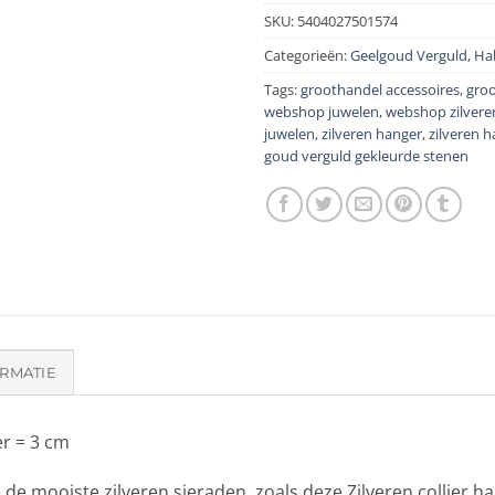
SKU:
5404027501574
Categorieën:
Geelgoud Verguld
,
Ha
Tags:
groothandel accessoires
,
groo
webshop juwelen
,
webshop zilvere
juwelen
,
zilveren hanger
,
zilveren 
goud verguld gekleurde stenen
RMATIE
r = 3 cm
 de mooiste zilveren sieraden, zoals deze Zilveren collier h