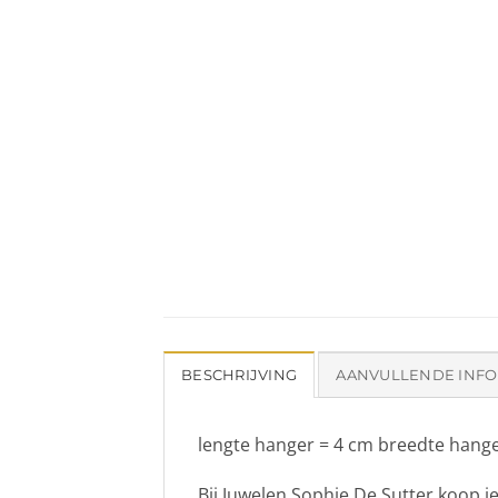
BESCHRIJVING
AANVULLENDE INFO
lengte hanger = 4 cm breedte hange
Bij Juwelen Sophie De Sutter koop je