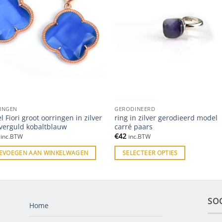
INGEN
GERODINEERD
 Fiori groot oorringen in zilver
ring in zilver gerodieerd model
 verguld kobaltblauw
carré paars
€
42
inc.BTW
inc.BTW
EVOEGEN AAN WINKELWAGEN
SELECTEER OPTIES
SO
Home