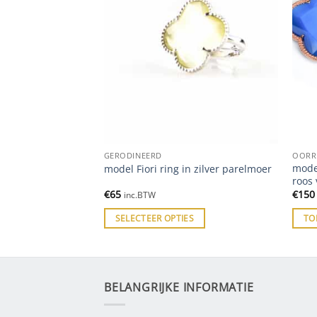
GERODINEERD
OORR
oorringen in zilver
model
model Fiori ring in zilver parelmoer
n
roos
€
65
€
150
inc.BTW
 WINKELWAGEN
SELECTEER OPTIES
TO
BELANGRIJKE INFORMATIE