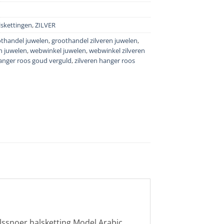
lskettingen
,
ZILVER
thandel juwelen
,
groothandel zilveren juwelen
,
n juwelen
,
webwinkel juwelen
,
webwinkel zilveren
hanger roos goud verguld
,
zilveren hanger roos
alssnoer halsketting Model Arabic