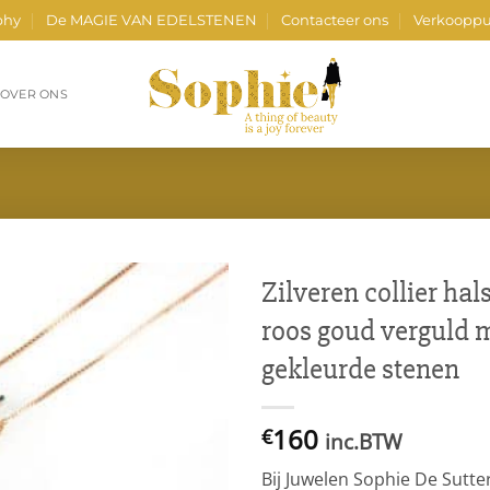
phy
De MAGIE VAN EDELSTENEN
Contacteer ons
Verkooppu
OVER ONS
Zilveren collier ha
roos goud verguld 
gekleurde stenen
160
€
inc.BTW
Bij Juwelen Sophie De Sutte