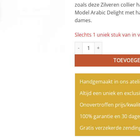
zoals deze Zilveren collier
Model Arabic Delight met h
dames.
Slechts 1 uniek stuk van in v
Zilveren collier halssnoer Mod
TOEVOEGE
Handgemaakt in ons ateli
Altijd een uniek en exclusi
Onovertroffen prijs/kwalit
100% garantie en 30 dage
Gratis verzekerde zendin