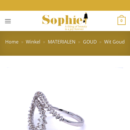
Ga
naar
inhoud
0
Home
»
Winkel
»
MATERIALEN
»
GOUD
»
Wit Goud