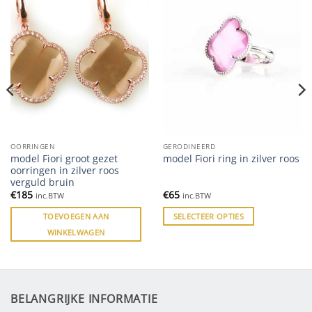
OORRINGEN
GERODINEERD
model Fiori groot gezet
model Fiori ring in zilver roos
oorringen in zilver roos
verguld bruin
€
185
€
65
inc.BTW
inc.BTW
TOEVOEGEN AAN
SELECTEER OPTIES
WINKELWAGEN
BELANGRIJKE INFORMATIE