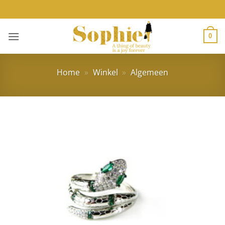
Ga
naar
inhoud
0
Home
»
Winkel
»
Algemeen