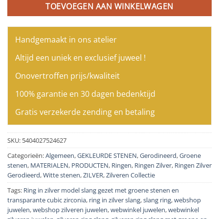
TOEVOEGEN AAN WINKELWAGEN
Handgemaakt in ons atelier
Altijd een uniek en exclusief juweel !
Onovertroffen prijs/kwaliteit
100% garantie en 30 dagen bedenktijd
Gratis verzekerde zending en betaling
SKU:
5404027524627
Categorieën:
Algemeen
,
GEKLEURDE STENEN
,
Gerodineerd
,
Groene
stenen
,
MATERIALEN
,
PRODUCTEN
,
Ringen
,
Ringen Zilver
,
Ringen Zilver
Gerodieerd
,
Witte stenen
,
ZILVER
,
Zilveren Collectie
Tags:
Ring in zilver model slang gezet met groene stenen en
transparante cubic zirconia
,
ring in zilver slang
,
slang ring
,
webshop
juwelen
,
webshop zilveren juwelen
,
webwinkel juwelen
,
webwinkel