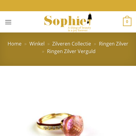
Ga
naar
inhoud
0
Home
»
Winkel
»
Zilveren Collectie
»
Ringen Zilver
»
Ringen Zilver Verguld