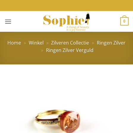
Ga
naar
inhoud
0
Home
»
Winkel
»
Zilveren Collectie
»
Ringen Zilver
»
Ringen Zilver Verguld