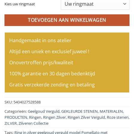
Kies uw ringmaat
TOEVOEGEN AAN WINKELWAGEN
Handgemaakt in ons atelier
Altijd een uniek en exclusief juweel !
Onovertroffen prijs/kwaliteit
100% garantie en 30 dagen bedenktijd
Gratis verzekerde zending en betaling
SKU:
5404027528588
Categorieën:
Geelgoud Verguld
,
GEKLEURDE STENEN
,
MATERIALEN
,
PRODUCTEN
,
Ringen
,
Ringen Zilver
,
Ringen Zilver Verguld
,
Roze stenen
,
ZILVER
,
Zilveren Collectie
Tags:
Ring in zilver geelgoud verguld model Pomellato met