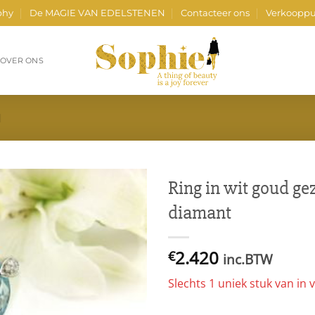
phy
De MAGIE VAN EDELSTENEN
Contacteer ons
Verkooppu
OVER ONS
N
Ring in wit goud ge
diamant
2.420
€
inc.BTW
Slechts 1 uniek stuk van in v