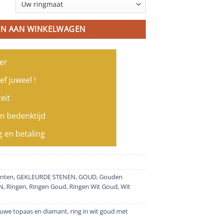
N AAN WINKELWAGEN
er
ef juweel !
eit
n bedenktijd
g en betaling
nten
,
GEKLEURDE STENEN
,
GOUD
,
Gouden
N
,
Ringen
,
Ringen Goud
,
Ringen Wit Goud
,
Wit
lauwe topaas en diamant
,
ring in wit goud met