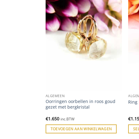
ALGEMEEN
ALGE
 gezet met robijn
Oorringen oorbellen in roos goud
Ring 
gezet met bergkristal
€
1.650
€
1.1
inc.BTW
ES
TOEVOEGEN AAN WINKELWAGEN
SE