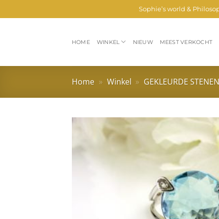
Ga
Sophie’s world & Philoso
naar
inhoud
HOME
WINKEL
NIEUW
MEEST VERKOCHT
Home
»
Winkel
»
GEKLEURDE STENE