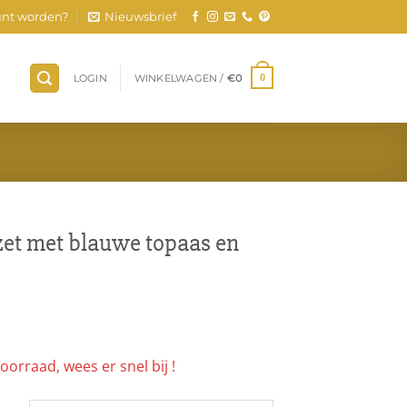
nt worden?
Nieuwsbrief
LOGIN
WINKELWAGEN /
€
0
0
zet met blauwe topaas en
oorraad, wees er snel bij !