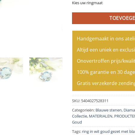
Kies uw ringmaat
TOEVOEGE
Handgemaakt in ons ateli
Altijd een uniek en exclusi
Onovertroffen prijs/kwalit
100% garantie en 30 dage
Gratis verzekerde zendin
SKU:
5404027528311
Categorieën:
Blauwe stenen
,
Diama
Collectie
,
MATERIALEN
,
PRODUCTE
Goud
Tags:
ring in wit goud gezet met b