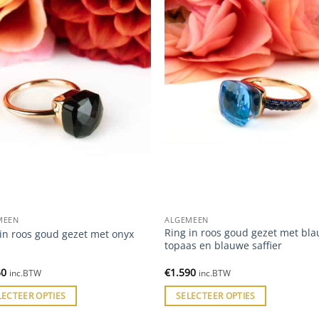
MEEN
ALGEMEEN
Ring in roos goud gezet met bl
in roos goud gezet met onyx
topaas en blauwe saffier
50
€
1.590
inc.BTW
inc.BTW
LECTEER OPTIES
SELECTEER OPTIES