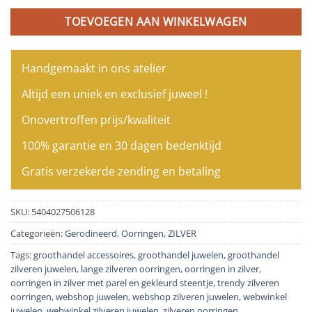
TOEVOEGEN AAN WINKELWAGEN
Handgemaakt in ons atelier
Altijd een uniek en exclusief juweel !
Onovertroffen prijs/kwaliteit
100% garantie en 30 dagen bedenktijd
Gratis verzekerde zending en betaling
SKU:
5404027506128
Categorieën:
Gerodineerd
,
Oorringen
,
ZILVER
Tags:
groothandel accessoires
,
groothandel juwelen
,
groothandel
zilveren juwelen
,
lange zilveren oorringen
,
oorringen in zilver
,
oorringen in zilver met parel en gekleurd steentje
,
trendy zilveren
oorringen
,
webshop juwelen
,
webshop zilveren juwelen
,
webwinkel
juwelen
,
webwinkel zilveren juwelen
,
zilveren oorringen