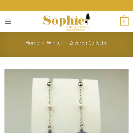
Ga
naar
inhoud
0
Home
»
Winkel
»
Zilveren Collectie