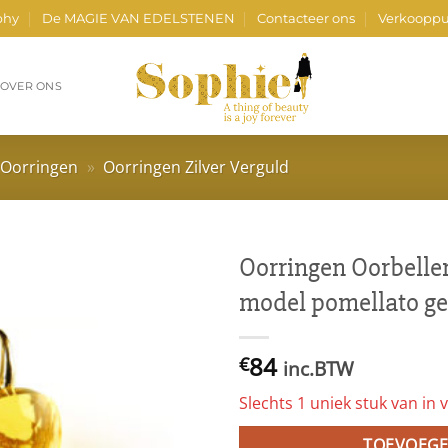
phy
De MAGIE VAN EDELSTENEN
Contacteer ons
Verkooppu
OVER ONS
Oorringen
»
Oorringen Zilver Verguld
Oorringen Oorbellen
model pomellato ge
84
€
inc.BTW
Slechts 1 uniek stuk van in v
TOEVOEGE