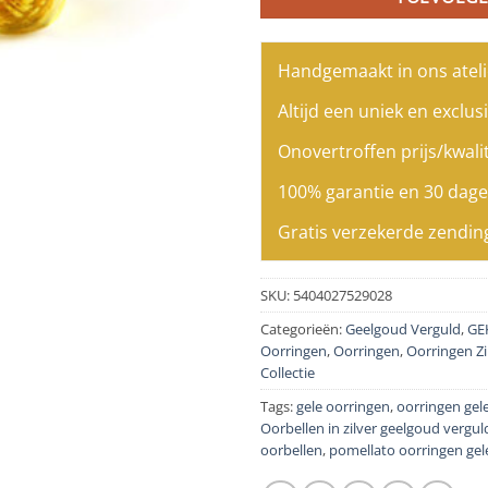
Handgemaakt in ons ateli
Altijd een uniek en exclusi
Onovertroffen prijs/kwalit
100% garantie en 30 dage
Gratis verzekerde zendin
SKU:
5404027529028
Categorieën:
Geelgoud Verguld
,
GE
Oorringen
,
Oorringen
,
Oorringen Zi
Collectie
Tags:
gele oorringen
,
oorringen gel
Oorbellen in zilver geelgoud vergu
oorbellen
,
pomellato oorringen gel