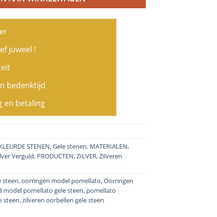
er
ef juweel !
eit
n bedenktijd
g en betaling
KLEURDE STENEN
,
Gele stenen
,
MATERIALEN
,
lver Verguld
,
PRODUCTEN
,
ZILVER
,
Zilveren
e steen
,
oorringen model pomellato
,
Oorringen
ld model pomellato gele steen
,
pomellato
e steen
,
zilveren oorbellen gele steen