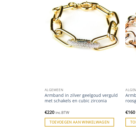
ALGEMEEN
ALGE
r met schakels en
Armband in zilver geelgoud verguld
Armba
met schakels en cubic zirconia
roos
€
220
€
160
inc.BTW
 WINKELWAGEN
TOEVOEGEN AAN WINKELWAGEN
TO