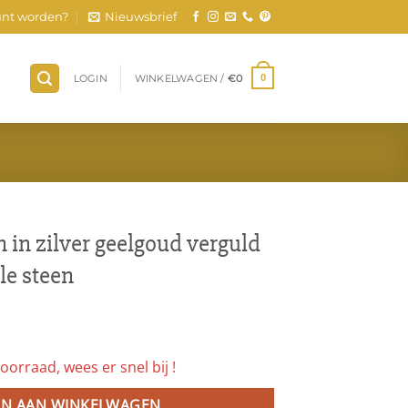
nt worden?
Nieuwsbrief
LOGIN
WINKELWAGEN /
€
0
0
 in zilver geelgoud verguld
le steen
oorraad, wees er snel bij !
N AAN WINKELWAGEN