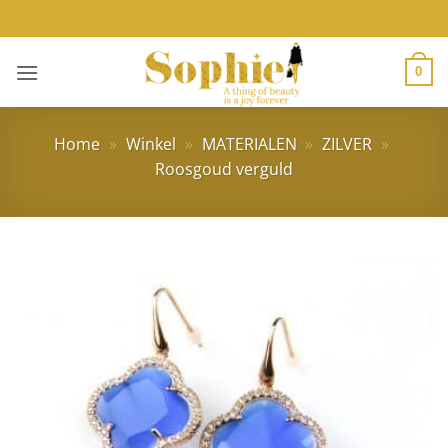
Ga
naar
inhoud
0
Home
»
Winkel
»
MATERIALEN
»
ZILVER
»
Roosgoud verguld