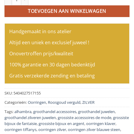
TOEVOEGEN AAN WINKELWAGEN
Handgemaakt in ons atelier
Altijd een uniek en exclusief juweel !
Onovertroffen prijs/kwaliteit
100% garantie en 30 dagen bedenktijd
Gratis verzekerde zending en betaling
SKU:
5404027517155
Categorieën:
Oorringen
,
Roosgoud verguld
,
ZILVER
Tags:
alhambra
,
groothandel accessoires
,
groothandel juwelen
,
groothandel zilveren juwelen
,
grossiste accessoires de mode
,
grossiste
bijoux de fantaisie
,
grossiste bijoux en argent
,
oorringen klaver
,
oorringen tiffanys
,
oorringen zilver
,
oorringen zilver blauwe steen
,