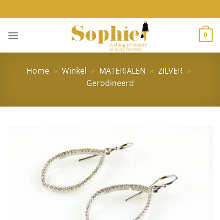
Ga
naar
inhoud
0
Home
»
Winkel
»
MATERIALEN
»
ZILVER
»
Gerodineerd