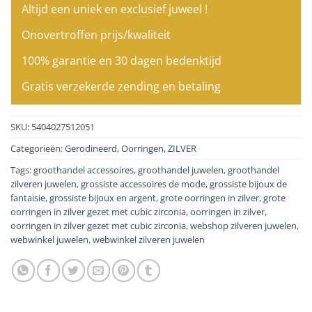
Altijd een uniek en exclusief juweel !
Onovertroffen prijs/kwaliteit
100% garantie en 30 dagen bedenktijd
Gratis verzekerde zending en betaling
SKU:
5404027512051
Categorieën:
Gerodineerd
,
Oorringen
,
ZILVER
Tags:
groothandel accessoires
,
groothandel juwelen
,
groothandel
zilveren juwelen
,
grossiste accessoires de mode
,
grossiste bijoux de
fantaisie
,
grossiste bijoux en argent
,
grote oorringen in zilver
,
grote
oorringen in zilver gezet met cubic zirconia
,
oorringen in zilver
,
oorringen in zilver gezet met cubic zirconia
,
webshop zilveren juwelen
,
webwinkel juwelen
,
webwinkel zilveren juwelen