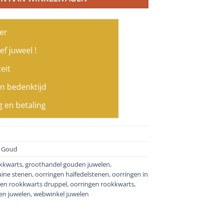
er
ef juweel !
eit
n bedenktijd
g en betaling
 Goud
okkwarts
,
groothandel gouden juwelen
,
uine stenen
,
oorringen halfedelstenen
,
oorringen in
 en rookkwarts druppel
,
oorringen rookkwarts
,
en juwelen
,
webwinkel juwelen