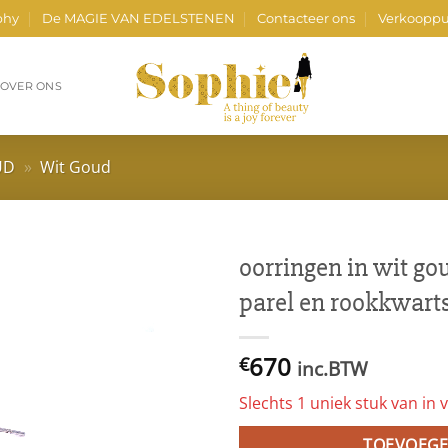
phy
De MAGIE VAN EDELSTENEN
Contacteer ons
Verkooppu
OVER ONS
UD
»
Wit Goud
oorringen in wit go
parel en rookkwart
670
€
inc.BTW
Slechts 1 uniek stuk van in v
TOEVOEGE