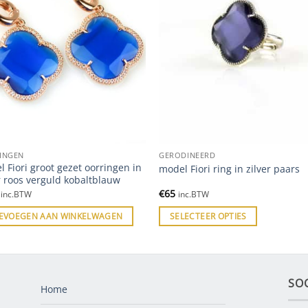
INGEN
GERODINEERD
 Fiori groot gezet oorringen in
model Fiori ring in zilver paars
r roos verguld kobaltblauw
€
65
inc.BTW
inc.BTW
EVOEGEN AAN WINKELWAGEN
SELECTEER OPTIES
SO
Home