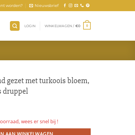
nt worden?
Nieuwsbrief
LOGIN
WINKELWAGEN /
€
0
0
ud gezet met turkoois bloem,
s druppel
oorraad, wees er snel bij !
N AAN WINKELWAGEN