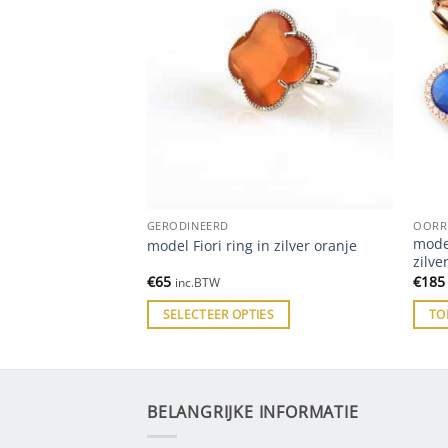
GERODINEERD
OORR
model
n zilver zwart
model Fiori ring in zilver oranje
zilve
€
65
€
185
inc.BTW
ES
SELECTEER OPTIES
TO
BELANGRIJKE INFORMATIE