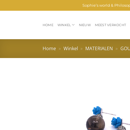
Ga
Sophie’s world & Philoso
naar
inhoud
HOME
WINKEL
NIEUW
MEEST VERKOCHT
Home
»
Winkel
»
MATERIALEN
»
GO