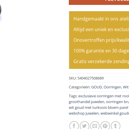
Handgemaakt in ons ateli
Altijd een uniek en exclusi
Onovertroffen prijs/kwalit
100% garantie en 30 dage
Gratis verzekerde zendin
SKU:
5404027508689
Categorieën:
GOUD
,
Oorringen
,
Wit
Tags:
exclusieve oorringen met ro
groothandel juwelen
,
oorringen br
wit goud met turkoois bloem parel
webshop juwelen
,
webwinkel goud