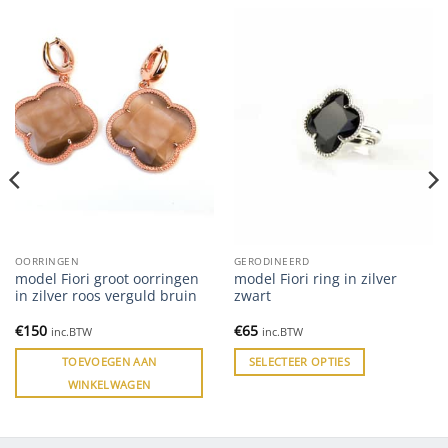
OORRINGEN
GERODINEERD
model Fiori groot oorringen
model Fiori ring in zilver
in zilver roos verguld bruin
zwart
€
150
€
65
inc.BTW
inc.BTW
TOEVOEGEN AAN
SELECTEER OPTIES
WINKELWAGEN