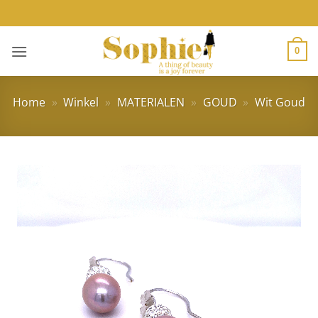
Ga
naar
inhoud
0
Home
»
Winkel
»
MATERIALEN
»
GOUD
»
Wit Goud