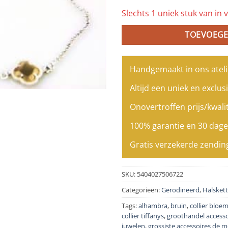
Slechts 1 uniek stuk van in v
TOEVOEGE
Handgemaakt in ons ateli
Altijd een uniek en exclusi
Onovertroffen prijs/kwalit
100% garantie en 30 dage
Gratis verzekerde zendin
SKU:
5404027506722
Categorieën:
Gerodineerd
,
Halsket
Tags:
alhambra
,
bruin
,
collier bloe
collier tiffanys
,
groothandel accesso
juwelen
,
grossiste accessoires de 