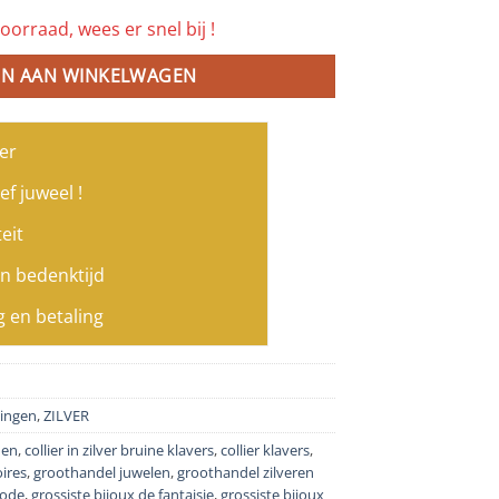
oorraad, wees er snel bij !
N AAN WINKELWAGEN
er
ef juweel !
eit
n bedenktijd
g en betaling
tingen
,
ZILVER
men
,
collier in zilver bruine klavers
,
collier klavers
,
ires
,
groothandel juwelen
,
groothandel zilveren
mode
,
grossiste bijoux de fantaisie
,
grossiste bijoux