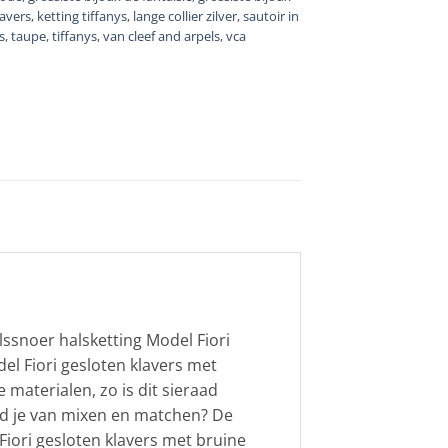
lavers
,
ketting tiffanys
,
lange collier zilver
,
sautoir in
s
,
taupe
,
tiffanys
,
van cleef and arpels
,
vca
alssnoer halsketting Model Fiori
el Fiori gesloten klavers met
materialen, zo is dit sieraad
Houd je van mixen en matchen? De
 Fiori gesloten klavers met bruine