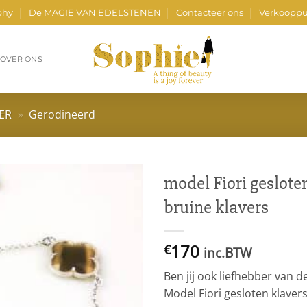
phy
De MAGIE VAN EDELSTENEN
Contacteer ons
Verkooppu
OVER ONS
VER
»
Gerodineerd
model Fiori gesloten
bruine klavers
170
€
inc.BTW
Ben jij ook liefhebber van d
Model Fiori gesloten klaver