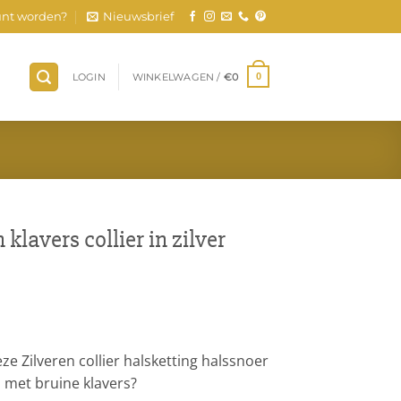
nt worden?
Nieuwsbrief
LOGIN
WINKELWAGEN /
€
0
0
 klavers collier in zilver
eze Zilveren collier halsketting halssnoer
s met bruine klavers?