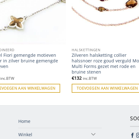
DINEERD
HALSKETTINGEN
l Fiori gemengde motieven
Zilveren halsketting collier
er in zilver bruine gemengde
halssnoer roze goud verguld Mo
even
Multi Forms gezet met rode en
bruine stenen
€
132
inc.BTW
inc.BTW
EVOEGEN AAN WINKELWAGEN
TOEVOEGEN AAN WINKELWAGEN
SO
Home
Winkel