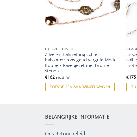
HALSKETTINGEN
GERO
Double Full Moon
Zilveren halsketting collier
mode
n oorbellen gezet
halssnoer roos goud verguld Model
colli
n
Bubbels Pave gezet met bruine
moti
stenen
€
162
€
175
inc.BTW
 WINKELWAGEN
TOEVOEGEN AAN WINKELWAGEN
TO
BELANGRIJKE INFORMATIE
Ons
Retourbeleid