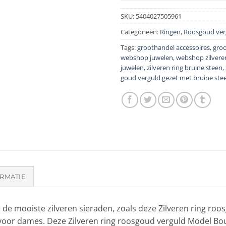
SKU:
5404027505961
Categorieën:
Ringen
,
Roosgoud ver
Tags:
groothandel accessoires
,
groo
webshop juwelen
,
webshop zilvere
juwelen
,
zilveren ring bruine steen
,
goud verguld gezet met bruine ste
RMATIE
e de mooiste zilveren sieraden, zoals deze Zilveren ring ro
 voor dames. Deze Zilveren ring roosgoud verguld Model Bou