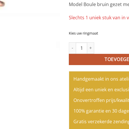
Model Boule bruin gezet met
Slechts 1 uniek stuk van in v
Kies uw ringmaat
model Boule bruin zilveren rin
TOEVOEGE
Handgemaakt in ons ateli
Altijd een uniek en exclusi
Onovertroffen prijs/kwalit
100% garantie en 30 dage
Gratis verzekerde zendin