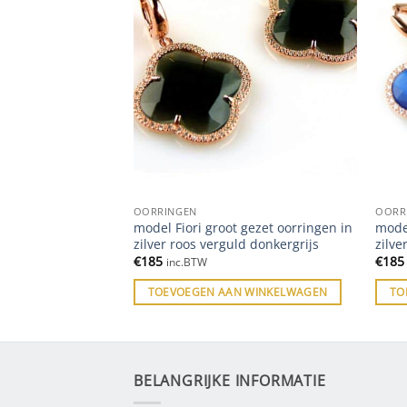
OORRINGEN
OORR
odieerd model fiori
model Fiori groot gezet oorringen in
model
zilver roos verguld donkergrijs
zilve
€
185
€
185
inc.BTW
ES
TOEVOEGEN AAN WINKELWAGEN
TO
BELANGRIJKE INFORMATIE