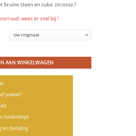
 bruine steen en cubic zirconia ?
oorraad, wees er snel bij !
g roos goud verguld gezet met bruine steen en cubic zirconia aanta
N AAN WINKELWAGEN
er
ef juweel !
eit
n bedenktijd
g en betaling