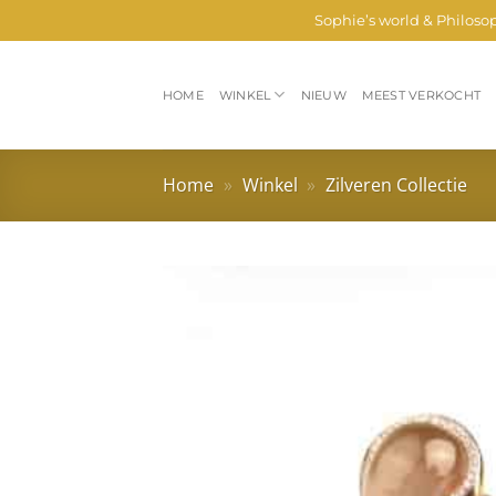
Ga
Sophie’s world & Philoso
naar
inhoud
HOME
WINKEL
NIEUW
MEEST VERKOCHT
Home
»
Winkel
»
Zilveren Collectie