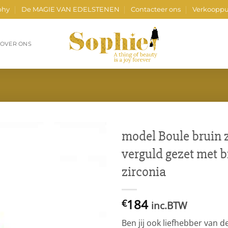
phy
De MAGIE VAN EDELSTENEN
Contacteer ons
Verkooppu
OVER ONS
model Boule bruin z
verguld gezet met b
zirconia
184
€
inc.BTW
Ben jij ook liefhebber van 