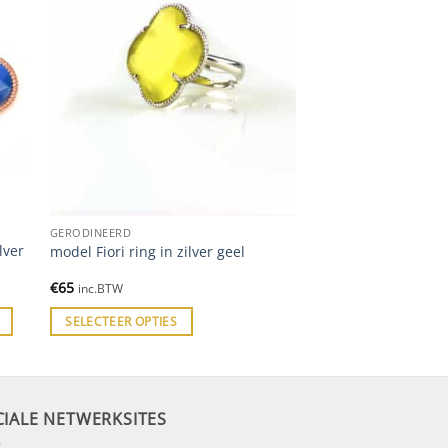
GERODINEERD
lver
model Fiori ring in zilver geel
€
65
inc.BTW
SELECTEER OPTIES
CIALE NETWERKSITES