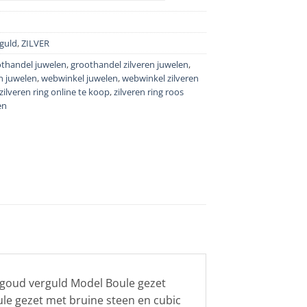
guld
,
ZILVER
thandel juwelen
,
groothandel zilveren juwelen
,
n juwelen
,
webwinkel juwelen
,
webwinkel zilveren
zilveren ring online te koop
,
zilveren ring roos
en
osgoud verguld Model Boule gezet
le gezet met bruine steen en cubic