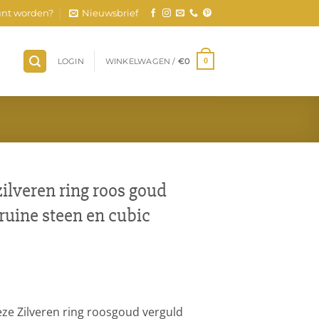
nt worden?
Nieuwsbrief
LOGIN
WINKELWAGEN /
€
0
0
ilveren ring roos goud
ruine steen en cubic
deze Zilveren ring roosgoud verguld